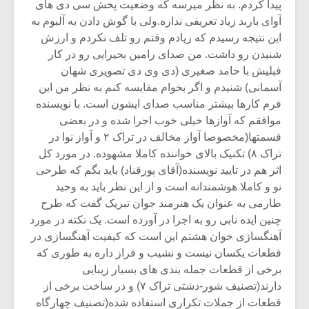
پیدا کردم. به نظر میرسه که وضعیت پخش سی دی های
آوای باربد زیاد تعریفی نداره.ولی با گوش دادن به آلبوم به
این نتیجه رسیدم که زیادم وقتم رو تلف نکردم و ارزش
شنیدن رو داشت. من صدای رامین بحیرایی رو در کار
قبلیش با حامد صغیری (دی وی دی تصویری شهان
آسمانی) شنیدم و اگر بخوام مقایسه کنم به نظر من این
فرم کارها بیشتر مناسب صدای ایشون است. با نویسنده
موافقم که آوازها خیلی خوب اجرا شده و در بعضی
قسمتها(مخصوصا آواز مخالف در تراک ۲ و آواز نوا در
تراک ۸) تکنیک بالای خواننده کاملا مشهوده. در مورد کل
اثر هم در تایید نویسنده(آقای پورقناد) باید بگم که طرحی
نو و کاملا هوشمندانه است و از این نظر باید به وحید
طارمی به عنوان یک هنرمند جوان تبریک گفت که طرح
چنین ایده نابی رو به اجرا در آورده است. یک نکته در مورد
آهنگسازی خوان هشتم این است که کیفیت آهنگسازی در
قطعات یکسان نیست و نشیب و فراز داره به طوری که
برخی از قطعات جمله بندی های بسیار زیبایی
دارند(تصنیف شور-دشتی تراک ۷) و در ساخت برخی از
قطعات از جملات تکراری استفاده شده(تصنیف چهارگاه