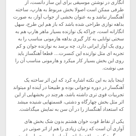
انگاری در نوشتن موسیقی برای این ساز دانست، از
طرفی ممکن است اصولا بخش مربوط به هارپ، ساخته
آهنگساز نباشد و به عنوان بخشی از جواب آواز، به صورت
بداهه نوازی طراحی شده باشد که باز هم این طرح، سهل
انگارانه است، چراکه یک نوازنده بسیار ماهر هارپ هم به
سختی توانایی به کار گیری بداهه هارمونی مناسب را به
روی یک آواز ایرانی دارد، چه برسد به نوازنده جوان و کم
تجربه ای مثل نوازنده این کنسرت… قطعا آهنگساز باید
روی این بخش بسیار کار میکرد و هارمونی مناسب آن را
می نوشت.
اینجا باید به این نکته اشاره کرد که این اثر ساخته یک
آهنگساز در دوره نوجوانی بوده و طبیعتا در آینده او میتواند
تجربیات قوی تری داشته باشد، هرچند در بخشهایی از این
اثر مثل بخش چهارگاه و دشتی، قسمتهایی شنیده میشد
که استعداد آهنگساز را در آن سن به نمایش میگذاشت.
یکی از نقاط قوت خوان هشتم بدون شک بخش های
آوازی آن است که زمان زیادی را هم از اثر صوتی در
برمیگیرد که در واقع طراحی آن از رامین بحیرایی است.