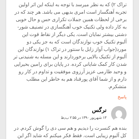
تراک ۲) که به نظر میرسد با توجه به اینکه این اثر اولین
تجربه آهنگساز است امری بدیهی می باشد. هر چند که در
برخی از لحظات همین جملات تکراری حس و حال خوبی
به کار داده ولی تکنیک خوب آهنگسازی در تصنیف شور-
دشتی بیشتر نمایان است. یکی دیگر از نقاط قوت این
آلبوم تکنیک خوب نوازندگان است که به جز یکی دو
مورد(جواب آواز زابل با سنتور در تراک ۱) نوازندگان این
آلبوم از تکنیک بالایی برخوردارند و این مسله به شنیدنی تر
شدن کار کمک شایانی کرده. در پایان برای رامین بحیرایی
و وحید طارمی عزیز آرزوی موفقیت و تداوم در کار رو
دارم و از شما آقای پورقناد هم به خاطر این مطلب
متشکرم.
پاسخ
نرگس
۱۳ شهریور ۱۳۹۰ در ۲:۵۵ ب٫ظ
بنده هم کنسرت را دیدیم و هم سی دی را گوش کردم. در
کل آلبوم زیبایی است. فقط فکر میکنم که شاید اگر این