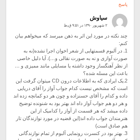
پاسخ
سیاوش
۲ شهریور ۱۳۹۰ در ۹:۵۱ ق٫ظ
چند نکته در مورد این اثر به ذهن میرسد که میخواهم بیان
کنم:
1. در آلبوم قسمتهایی از شعر اخوان اجرا نشده(نه به
صورت آوازی و نه به صورت نقالی و…). آیا دلیل خاصی
از نظر آهنگساز وجود داشته یا مسایلی مانند ممیزی و …
باعث این مسله شده؟
2.یک ایرادی که به اطلاعات درون CD میتوان گرفت این
است که مشخص نیست کدام جواب آواز را آقای دریایی
داده و کدام را آقای حسنزاده و چون هر دو کمانچه زده اند
و هر دو هم جواب آواز داه اند بهتر بود به شنونده توضیح
داده میشد که هر قسمت از آواز را کدامیک از این
هنرمندان جواب داده اند(این قضیه در مورد نوازندگان تار
هم صادق است)
3. بهتر بود در کنسرت رونمایی آلبوم از تمام نوازندگانی