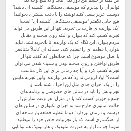
این نکته از چشم من دور نمی ماند و به هیچ وجه نمی
توانم آن را بپذیرم که موسیقی دستگاهی کلیشه ای باشد!”
دوست عزیز سعی کنید نوشته را با دقت بیشتری بخوانید!
هیچ جایی نگفتم “موسیقی دستگاهی کلیشه ای” است!
“یک نوازنده ی هارپ بی تجربه، تنها از این طریق می تواند
تجربه کسب کند که بنوازد و البته روی صحنه و مقابل
مردم بنوازد. این نگاه که یک نوازنده، تا باتجربه نشد، نباید
بنوازد یا قطعه ای را تنظیم کند، مسأله ای کاملاً متناقض
با اصل موضوع است چرا که همانطور که گفتم تنها از
طریق نواختن و روی صحنه بودن و شنیده شدن می توان
تجربه کسب کرد و آیا چه زمانی برای این کار مناسب
است؟” اولا لزومی ندارد که هر نوازنده اولین تجربه هایش
را در یک اجرای جدی مثل این اجرا داشته باشد و
تجربیاتش را باید در سالن های خصوصی و برنامه های
جمع و جورتر کسب کند یا در منزل، هر وقت سازش از
حالت آماتوری خارج شد به اجرای تکنوازی در سالن های
درست و درمان بپردازد؛ دوما تنظیم قطعه باز شاخه ای
از آهنگسازی است که باز تجربیات خاص خود را میطلبد
سوما جواب آواز به صورت ملودیک و هارمونیک هم توانایی