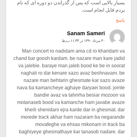
بسیار بالایی است که پس از گذراندن دو دوره ای که نام
بردم قابل انجام است.
پاسخ
Sanam Sameri
۳۰ مرداد ۱۳۹۰ در ۱۱:۳۳ ب٫ظ
Man concert ro nadidam ama cd ro kharidam va
chand bar goosh kardam. be nazare man kare jadid
va jalebie. baraye man jaleb bood ke be in soorat
naghali ro dar kenare sazo avaz beshnavam. be
nazare man behtarin ghesmate kar sazo avaze
nava ba kamancheye aghaye daryaei bood. jomle
bandie avaz va tahrirha besiar mozoon va
motanaseb bood va kamanche ham javabe avaze
kheili shenidani ejra karde dar in ghesmat. dar
morede track akhar ham nazaram ba negarande
movafeghe va ehsas mikonam in track ba
baghiyeye ghesmathaye kar tanasob nadare. dar