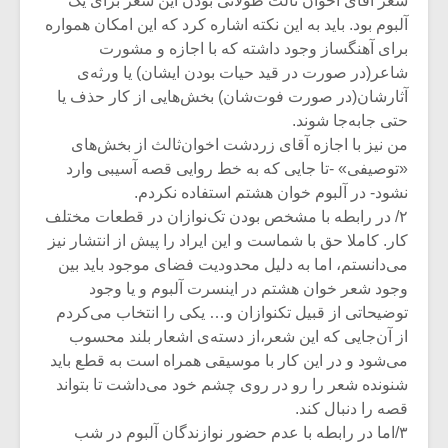
شعر آقای اخوان ثالث طولانی بودن این شعر برای یک
آلبوم بود. باید به این نکته اشاره کرد که این امکان همواره
برای آهنگساز وجود داشته که با اجازه‌ و مشورت
شاعر(در صورت در قید حیات بودن ایشان) یا ورثه‌ی
آثارشان(در صورت فوت‌شان) بخش‌هایی از کار حذف یا
حتی جابه‌جا شوند.
من نیز با اجازه آقای زردشت اخوان‌ثالث از بخش‌های
«توصیفی» -تا جایی که به خط روایی قصه آسیبی وارد
نشود- در آلبوم خوان هشتم استفاده نکردم.
۲/ در رابطه با مشخص بودن تک‌نوازان در قطعات مختلف
کار. کاملا حق با شماست و این ایراد را پیش از انتشار نیز
می‌دانستم، اما به دلیل محدودیت فضای موجود باید بین
وجود شعر خوان هشتم در اینسرت آلبوم و یا وجود
توضیحاتی از قبیل تکنوازان و… یکی را انتخاب می‌کردم
از آن‌جایی که این شعر،از دسته‌ی اشعار بلند محسوب
می‌شود و در این کار با موسیقی همراه است به قطع باید
شنونده شعر را رو در روی چشم خود می‌داشت تا بتواند
قصه را دنبال کند.
۳/اما در رابطه با عدم حضور نوازندگان آلبوم در شب