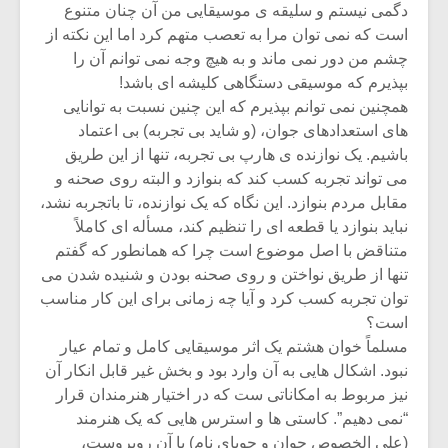
دگمی نیستم و سلیقه ی موسیقایی من آن چنان متنوع
است که نمی توان مرا به تعصب متهم کرد اما این نکته از
چشم من دور نمی ماند و به هیچ وجه نمی توانم آن را
بپذیرم که موسیقی دستگاهی کلیشه ای باشد!
همچنین نمی توانم بپذیرم که این چنین نسبت به توانایی
های استعدادهای جوان، (و شاید بی تجربه) بی اعتماد
باشیم. یک نوازنده ی هارپ بی تجربه، تنها از این طریق
می تواند تجربه کسب کند که بنوازد و البته روی صحنه و
مقابل مردم بنوازد. این نگاه که یک نوازنده، تا باتجربه نشد،
نباید بنوازد یا قطعه ای را تنظیم کند، مسأله ای کاملاً
متناقض با اصل موضوع است چرا که همانطور که گفتم
تنها از طریق نواختن و روی صحنه بودن و شنیده شدن می
توان تجربه کسب کرد و آیا چه زمانی برای این کار مناسب
است؟
مسلماً خوان هشتم یک اثر موسیقایی کامل و تمام عیار
نبود. اشکال هایی به آن وارد بود و بخش غیر قابل انکار آن
نیز مربوط به امکاناتی ست که در اختیار هنرمندان قرار
“نمی دهیم”. کاستی ها و استرس هایی که یک هنرمند
(علی الخصوص جوان و جویای نام) با آن روبروست،