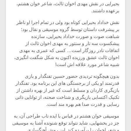
شیش و نیم»
موسیقی فی
بحیرایی در نقش مهدی اخوان ثالث، شاعر خوان هشتم،
برگزار می 
برعهده داشتند.
اگر نمی توانی
سکانسی به 
نقش خداداد بحیرایی کوتاه بود ولی در تمام اجرا او ناظر
مشهورترین باشی،
موسیقی فیلم 
بر پیشرفت داستان توسط گروه موسیقی و نقال بود؛
بدنام ترین باش
شباهت صوت و صورت خداداد بحیرایی، سازنده
پیشکسوت سه تار و سنتور به مهدی اخوان ثالث از
اتفاقات نادر روزگار است… کسی که عمری به مهدی
اخوان ثالث عشق ورزیده اکنون به شکل شگفت انگیزی،
شبیه شاعر مورد علاقه اش است!
بدون هیچگونه تردیدی حضور حسین تفنگدار و بازی
قدرتمند او یکی از برجستگی های این برنامه بود. تفنگدار
بازیگری کاردان و مسلط است که غیر از بهره داشتن از
تکنیک اکتسابی بازیگری و شناخت صحنه، از توانایی ذاتی
رسایی و قدرت صدا هم بهره مند است.
موسیقی خوان هشتم در قیاس با ایده ناب طراحی آن، به
جز در بخشهایی، شاید نتواند توقع شنونده آشنا به موسیقی
و شعر اخوان را برآورده کند. این روش آهنگسازی