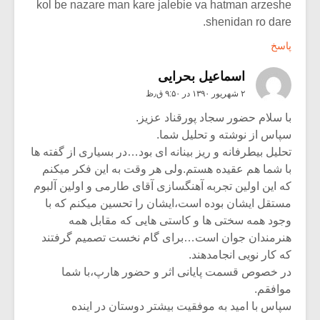
kol be nazare man kare jalebie va hatman arzeshe
shenidan ro dare.
پاسخ
اسماعیل بحرایی
۲ شهریور ۱۳۹۰ در ۹:۵۰ ق٫ظ
با سلام حضور سجاد پورقناد عزیز.
سپاس از نوشته و تحلیل شما.
تحلیل بیطرفانه و ریز بینانه ای بود…در بسیاری از گفته ها
با شما هم عقیده هستم.ولی هر وقت به این فکر میکنم
که این اولین تجربه آهنگسازی آقای طارمی و اولین آلبوم
مستقل ایشان بوده است،ایشان را تحسین میکنم که با
وجود همه سختی ها و کاستی هایی که مقابل همه
هنرمندان جوان است…برای گام نخست تصمیم گرفتند
که کار نویی انجامدهند.
در خصوص قسمت پایانی اثر و حضور هارپ،با شما
موافقم.
سپاس با امید به موفقیت بیشتر دوستان در اینده