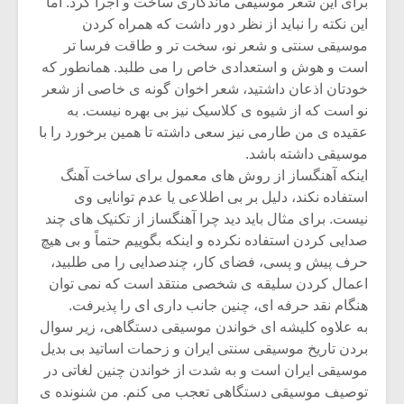
برای این شعر موسیقی ماندگاری ساخت و اجرا کرد. اما
این نکته را نباید از نظر دور داشت که همراه کردن
موسیقی سنتی و شعر نو، سخت تر و طاقت فرسا تر
است و هوش و استعدادی خاص را می طلبد. همانطور که
خودتان اذعان داشتید، شعر اخوان گونه ی خاصی از شعر
نو است که از شیوه ی کلاسیک نیز بی بهره نیست. به
عقیده ی من طارمی نیز سعی داشته تا همین برخورد را با
موسیقی داشته باشد.
اینکه آهنگساز از روش های معمول برای ساخت آهنگ
استفاده نکند، دلیل بر بی اطلاعی یا عدم توانایی وی
نیست. برای مثال باید دید چرا آهنگساز از تکنیک های چند
صدایی کردن استفاده نکرده و اینکه بگوییم حتماً و بی هیچ
حرف پیش و پسی، فضای کار، چندصدایی را می طلبید،
اعمال کردن سلیقه ی شخصی منتقد است که نمی توان
هنگام نقد حرفه ای، چنین جانب داری ای را پذیرفت.
به علاوه کلیشه ای خواندن موسیقی دستگاهی، زیر سوال
بردن تاریخ موسیقی سنتی ایران و زحمات اساتید بی بدیل
موسیقی ایران است و به شدت از خواندن چنین لغاتی در
توصیف موسیقی دستگاهی تعجب می کنم. من شنونده ی