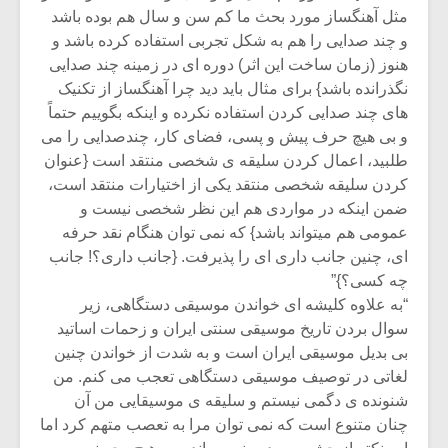
مثل آهنگساز مورد بحث ما کم سن و سال هم بوده باشد
و چند صدایی را هم به شکل تجربی استفاده کرده باشد و
هنوز (زمان ساخت این اثر) دوره ای در زمینه چند صدایی
نگذرانده باشد} برای مثال باید دید چرا آهنگساز از تکنیک
های چند صدایی کردن استفاده نکرده و اینکه بگوییم حتماً
و بی هیچ حرف پیش و پسی، فضای کار، چندصدایی را می
طلبید، اعمال کردن سلیقه ی شخصی منتقد است {عنوان
کردن سلیقه شخصی منتقد یکی از اختیارات منتقد است،
ضمن اینکه در مواردی هم این نظر شخصی نیست و
عمومی هم میتواند باشد} که نمی توان هنگام نقد حرفه
ای، چنین جانب داری ای را پذیرفت. {جانب داری؟! جانب
چه کسی؟}”
“به علاوه کلیشه ای خواندن موسیقی دستگاهی، زیر
سوال بردن تاریخ موسیقی سنتی ایران و زحمات اساتید
بی بدیل موسیقی ایران است و به شدت از خواندن چنین
لغاتی در توصیف موسیقی دستگاهی تعجب می کنم. من
شنونده ی دگمی نیستم و سلیقه ی موسیقایی من آن
چنان متنوع است که نمی توان مرا به تعصب متهم کرد اما