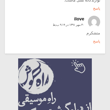
نوازندگانه نسل ماست.
پاسخ
ilove
۳۰ مهر ۱۳۹۱ در ۹:۱۹ ب٫ظ
متشکرم
پاسخ