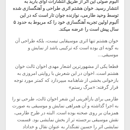
آلبوم صوتی این اثر از طریق انتشارات آوای باربد به
انتشار رسید. خوان هشتم اثری طراحی و آهنگسازی شده
توسط وحید طارمی، نوازنده جوان تار است که در این
آلبوم اولین تجربه آهنگسازی خود را که مربوط به حدود ۵
سال پیش است را عرضه میکند.
خوان هشتم تنها اثری موسیقایی نیست، بلکه طراحی آن
به گونه ای بوده است که ترکیبی باشد از نمایش و
موسیقی…
قطعا یکی از مشهورترین اشعار مهدی اخوان ثالث خوان
هشتم است. اخوان در این شعرش با روایتی امروزی به
بازخوانی بخشی از شاهنامه میپردازد که کمتر مورد توجه
قرار گرفته: «مرگ رستم»
میکلوش روژا
موریس ژار
طارمی برای بازآفرینی این شعر اخوان ثالث، طرحی نو را
به اجرا گذاشته و آن همراهی نمایش و موسیقی به صورت
همزمان بر روی صحنه بوده است. البته در طرح طارمی،
یادداشتی بر موسیقی
دوره آموزش
نقش موسیقی برجسته تر از بخش نمایشی بود. قسمت
متن فیلم «متری
موسیقی بر
نمایشی اثر را حسین تفنگدار به عنوان نقال و خداداد