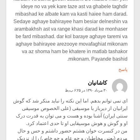
ideye no va yek kare taze ast va ghabele taghdir
mibashad ke albate kam va kasti haiee ham darad.
Sedaye aghaye bahirayee ham besiar delneshin va
arambakhsh ast va range khasi darad ke monhaser
be fard mibashad. dar kol baraye aghaye taremi va
aghaye bahirayee arezooye movafaghiat mikonam
va az shoma ham be khatere in matlab tashakor
mikonam. Payande bashid.
پاسخ
کاشانیان
۳۰ مرداد ۱۳۹۰ در ۶:۲۵ ب٫ظ
ای نمی توانم بدهم. اما این نکته را نباید منکر شد که گوش
ایرانیان از دیرباز با موسیقی (علی الخصوص موسیقی
سنتی ایران) آشنا بوده و هست و می توان به قدرت درک
او و گوش و هوش موسیقایی او تا حدی اعتماد کرد.
من در کنسرت خوان هشتم حضور داشتم و حس و حال
مردم (یعنی مخاطبان و چه عام و چه خاص) را از نزدیک