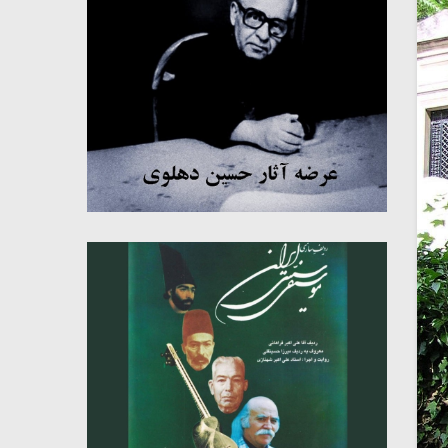
میکلوش روژا
موریس ژار