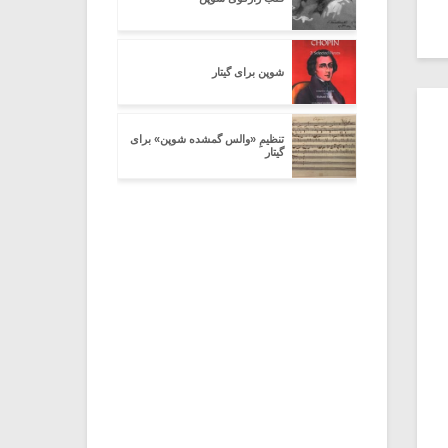
شوپن برای گیتار
تنظیمِ «والس گمشده شوپن» برای
گیتار