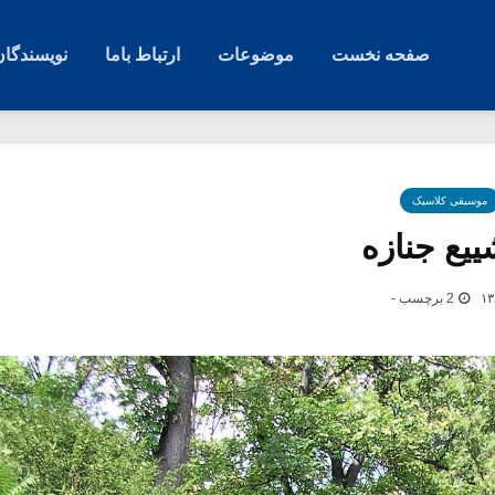
صفحه نخست
موضوعات
ارتباط باما
نویسندگان
موسیقی کلاسیک
یع جنازه
2 برچسب -