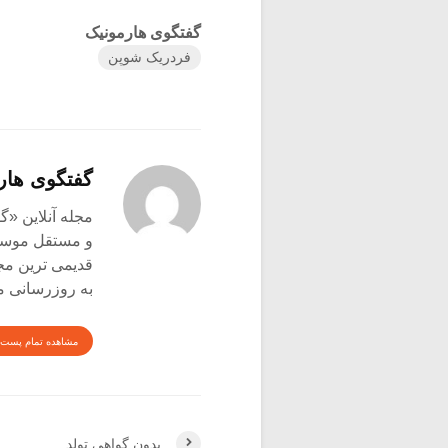
گفتگوی هارمونیک
فردریک شوپن
گفتگوی هار
و مستقل موسیق
قدیمی ترین م
به روزرسانی م
مشاهده تمام پست 
بدون گواهی تولد