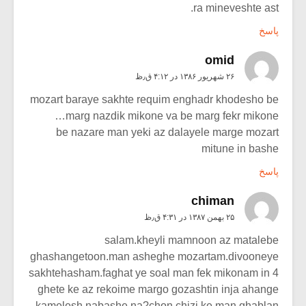
ra mineveshte ast.
پاسخ
omid
۲۶ شهریور ۱۳۸۶ در ۴:۱۲ ق٫ظ
mozart baraye sakhte requim enghadr khodesho be
marg nazdik mikone va be marg fekr mikone…
be nazare man yeki az dalayele marge mozart
mitune in bashe
پاسخ
chiman
۲۵ بهمن ۱۳۸۷ در ۴:۳۱ ق٫ظ
salam.kheyli mamnoon az matalebe
ghashangetoon.man asheghe mozartam.divooneye
sakhtehasham.faghat ye soal man fek mikonam in 4
ghete ke az rekoime margo gozashtin inja ahange
kamelesh nabashe.na?chon chizi ke man ghablan