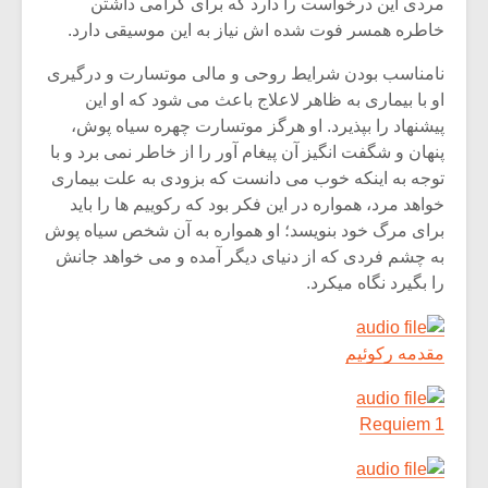
مردی این درخواست را دارد که برای گرامی داشتن
خاطره همسر فوت شده اش نیاز به این موسیقی دارد.
نامناسب بودن شرایط روحی و مالی موتسارت و درگیری
او با بیماری به ظاهر لاعلاج باعث می شود که او این
پیشنهاد را بپذیرد. او هرگز موتسارت چهره سیاه پوش،
پنهان و شگفت انگیز آن پیغام آور را از خاطر نمی برد و با
توجه به اینکه خوب می دانست که بزودی به علت بیماری
خواهد مرد، همواره در این فکر بود که رکوییم ها را باید
برای مرگ خود بنویسد؛ او همواره به آن شخص سیاه پوش
به چشم فردی که از دنیای دیگر آمده و می خواهد جانش
را بگیرد نگاه میکرد.
میکلوش روژا
موریس ژار
مقدمه رکوئیم
Requiem 1
یادداشتی بر موسیقی
دوره آموزش
متن فیلم «متری
موسیقی بر