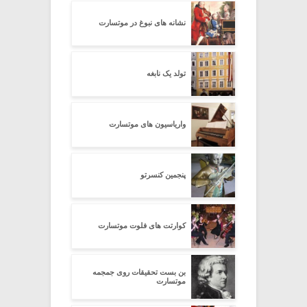
نشانه های نبوغ در موتسارت
تولد یک نابغه
واریاسیون های موتسارت
پنجمین کنسرتو
کوارتت های فلوت موتسارت
بن بست تحقیقات روی جمجمه
موتسارت