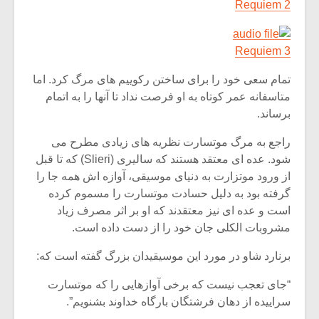
شیش و نیم»
موسیقی فی
Requiem 2
برگزار می 
اگر نمی توانی
سکانسی به 
Requiem 3
مشهورترین باشی،
موسیقی فیلم 
بدنام ترین باش
تمام سعی خود را برای ساختن رکوییم های مرگ کرد. اما
متاسفانه عمر کوتاه به او فرصت نداد تا آنها را به اتمام
برساند.
راجع به مرگ موتسارت نظریه های زیادی مطرح می
شود. عده ای معتقد هستند که سالیری (Slieri) که تا قبل
از ورود موتزارت به دنیای موسیقی، آوازه اش همه جا را
گرفته بود به دلیل حسادت موتسارت را مسموم کرده
است و عده ای نیز معتقدند که او بر اثر مصرف زیاد
مشروبات الکلی جان خود را از دست داده است.
برنارد شاو در مورد این موسیقیدان بزرگ گفته است که:
“جای تعجب نیست که برخی آوازهایی را که موتسارت
سراییده از دهان فرشتگان بارگاه خداوند بشنویم”.