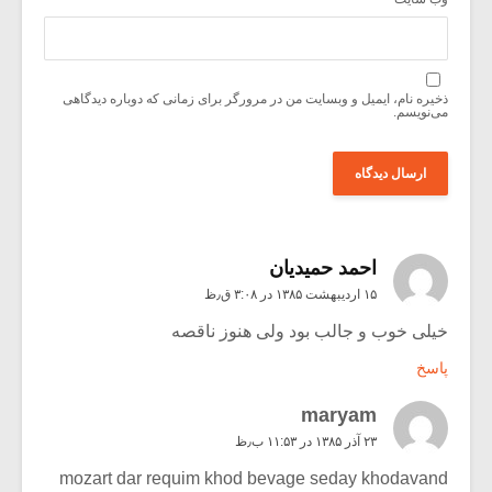
ذخیره نام، ایمیل و وبسایت من در مرورگر برای زمانی که دوباره دیدگاهی
می‌نویسم.
احمد حمیدیان
۱۵ اردیبهشت ۱۳۸۵ در ۳:۰۸ ق٫ظ
خیلی خوب و جالب بود ولی هنوز ناقصه
پاسخ
maryam
۲۳ آذر ۱۳۸۵ در ۱۱:۵۳ ب٫ظ
mozart dar requim khod bevage seday khodavand