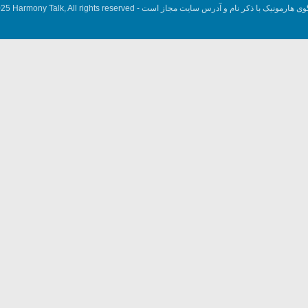
وی هارمونیک با ذکر نام و آدرس سایت مجاز است -
5 Harmony Talk, All rights reserved.