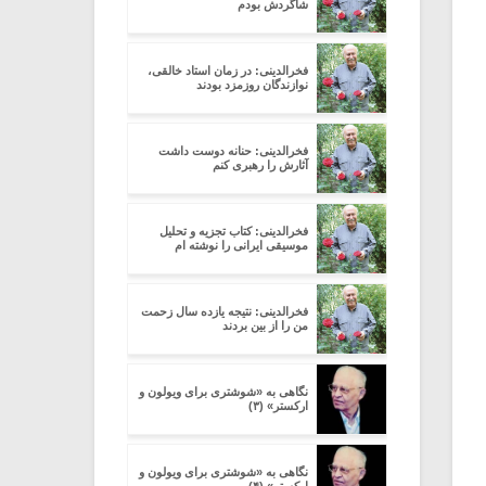
شاگردش بودم
فخرالدینی: در زمان استاد خالقی،
نوازندگان روزمزد بودند
فخرالدینی: حنانه دوست داشت
آثارش را رهبری کنم
فخرالدینی: کتاب تجزیه و تحلیل
موسیقی ایرانی را نوشته ام
فخرالدینی: نتیجه یازده سال زحمت
من را از بین بردند
نگاهی به «شوشتری برای ویولون و
ارکستر» (۳)
نگاهی به «شوشتری برای ویولون و