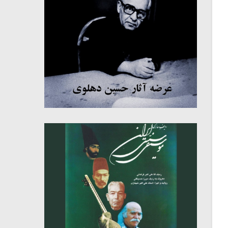
میکلوش روژا
موریس ژار