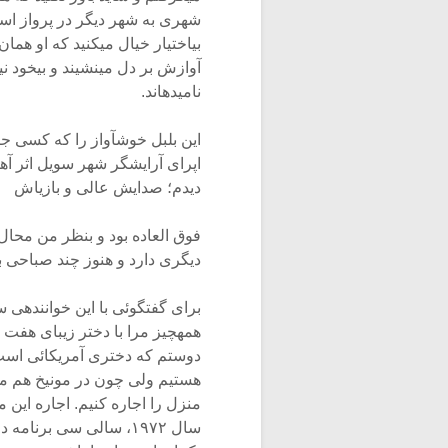
شهری به شهر دیگر در پرواز است-
بی‏اختیار خیال می‏کنید که او ه
آوازش بر دل می‏نشیند و بی‏خود ن
نامیده‏اند.
این بلبل خوش‏آواز را که کسی جز
اپرای آرایشگر شهر سویل اثر آهن
دیدم؛ صدایش عالی و بازی‏اش
فوق العاده بود و بنظر من محال 
دیگری دارد و هنوز چند صباحی
برای گفتگوئی با این خواننده‏ی س
همه‏چیز مرا با دختر زیبای هفت م
دوستم که دختری آمریکائی است، 
هستیم ولی چون در مونیخ هم مرت
منزل را اجاره‏ کنیم. اجاره این
سال ۱۹۷۲، سالی سی برنا