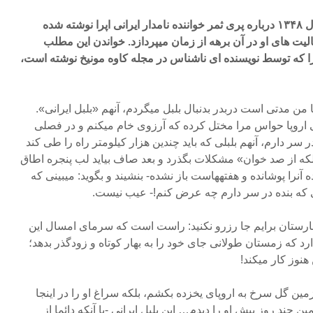
مطلبی که پیش رو دارید، در سال ۱۳۴۸ درباره پری ثمر خواننده نامدار ایرانی اپرا نوشته شده
یت های او در آن برهه از زمان میپردازد. خواندن این مطلب
اپرا که توسط نویسنده ای ناشناس در مجله کاوه مونیخ نوشته است،
ما من مدتی است دربدر بدنبال بلبل می‏گردم، آنهم «بلبل ایرانی».
نی اروپا حواس مرا مختل کرده که آرزوی خام می‏کنم و در فصلی
 سر دارم، آنهم بلبلی که باید چندین هزار کیلومتر راه را طی کند
لکه از صد خوان» مشکلات بگذرد و بعد صاف بیاید لب پنجره اطاق
آنرا پوشانده و هفته‏هاست باز نشده- بنشیند و بگوید: می‏بینی که
ی که بنده در سر دارم چه عرض کنم!- عیب‏ نیست.
مارستان برایم جا رزرو نکنید: راست است که سرمای امسال این
د که زمستان طولانی جای خود را به بهار کوتاه و زودگذر بدهد؛
هنوز کار می‏کند!
ین گل سرخ به اروپای یخ‏زده بکشم، بلکه سراغ او را در اینجا
ین چند روز پیش او را دیدم… این بلبل ایرانی -با آنکه دائما از