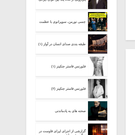
جسی نورمن، سوپرانوی با عظمت
طبقه بندی صدای انسان در آواز (۱)
فلورنس فاستر جنکینز (۱)
فلورنس فاستر جنکینز (۲)
صحنه هاى به یادماندنى
گزارشى از اجراى اپراى فاوست در