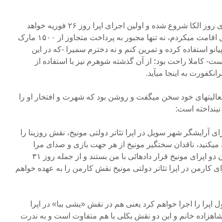
مثلا از روز ۱۲ ژانویه تمرین‏ اپرای روز الکا شروع شده و اولین اجرای اپرا روز ۲۶ فوریه خواهد
بود. اگر در تمام این مدت در هتل اقامت می‏کردم،‏ نه تنها مجبور به پرداخت متجاوز از ۱۵۰۰ مارک
پیانو استفاده کرده و تمرین کنم و نه‏ دخترم سمیرا -که در این
- کاملا راحت بود؛ از آن گذشته شوهرم نیز با استفاده‏ از
نکفورت به اینجا می‏آید.
فعالیتهای خود سخن میگفت و روشن بود که شهرت و افتخار او را
نینداخته است:
ای آرایشگر شهر سویل در اپرا تئاتر دولتی مونیخ، نقش روزینا را
می‏کنید، ناقدان سختگیر مونیخ از هر جهت بازی و صدای مرا
پسندیدند و به همین جهت مدیران دو اپرای‏ مونیخ قرار دادهائی با من بستند و از جمله روز ۳۱
اجرای اپرای کارمن در اپرا تئاتر دولتی مونیخ‏ نقش کارمن را به عهده خواهم
 اپرا را اجرا خواهم کرد یعنی هم در نقش «یشی‏ ببا» در اپرا
هزاده خانم و این دو نقش بکلی با هم متفاوت است و به ندرت