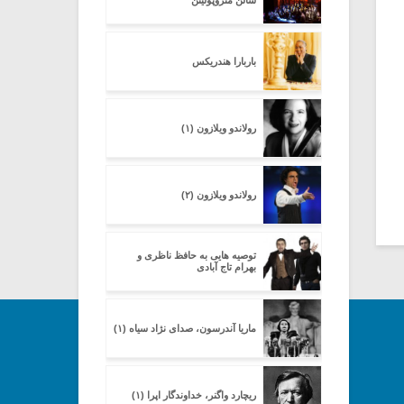
سالن متروپولیتن
باربارا هندریکس
رولاندو ویلازون (۱)
رولاندو ویلازون (۲)
توصیه هایی به حافظ ناظری و
بهرام تاج آبادی
ماریا آندرسون، صدای نژاد سیاه (۱)
ریچارد واگنر، خداوندگار اپرا (۱)