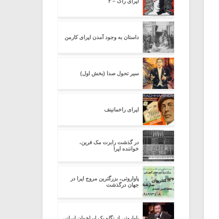
اپرای راک – ۲
داستان به وجود آمدن اپرای کارمن
سیر تحول صدا (بخش اول)
اپرای راخمانینف
در گذشت رابرت مک فرین،
خواننده اپرا
پاواروتی، بزرگترین مروج اپرا در
جهان درگذشت
پاواروتی از نگاه یک اپراخوان ایرانی