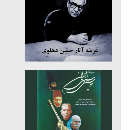
میکلوش روژا
موریس ژار