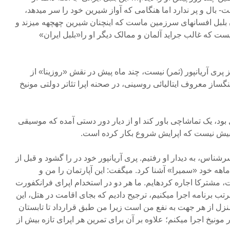
 بال و پر ندارد اما هنگامی که آواز شیرین خود را سر می‏دهد،
مان‏ بلبل افسانه‏ای سرزمین ماست که اینچنان شیرین چهچهه میزند و
یست که غالب‏ جراید آلمان و ممالک دیگر او را«بلبل ایران»
 پری آریان‏پور (ثمر) نیست، چند ماه پیش در نقش «روزینا» از
گساز معروف ایتالیائی روسینی، در صحنه اپرا تئاتر دولتی مونیخ
بود، یک تماشاچی باور کند او از دیار دور دستی آمده که موسیقی
 بیش نیست که اپرایش شروع بکار کرده است.
رشناس، به دیدار او رفتیم.‏ پری آریان‏پور خود در را گشود و قبل از
اهه خود «سمیرا» آشنا کرد. می‏گفت: این‏ آپارتمان را من و
مشترکا اجاره کرده‏ایم. ما هر دو در استخدام اپرای فرانکفورت‏
ب برنامه اجرا می‏کنیم، ترجیح دادیم که بجای اقامت در هتل، این
 منزل از هر جهت به نفع من است زیرا من طبق قرارداد تا تابستان
مه در مونیخ اجرا می‏کنم؛ علاوه بر آن برای تمرین هر اپرای تازه بیش از