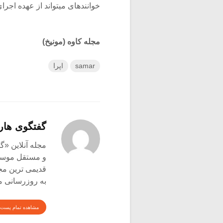
خواننده‏ای‏ می‏تواند از عهده اجرای
مجله کاوه (مونیخ)
samar
اپرا
گفتگوی هار
و مستقل موسیق
قدیمی ترین م
به روزرسانی م
مشاهده تمام پست 