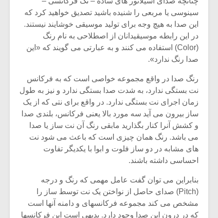
چنانچه صدای اسیلاتور های ساده – تک فرکانسی –
شیش و نیم»
موسیقی فی
برگزار می 
سینوسی یا مربعی را شنیده باشید تصدیق خواهید کرد که
این صدا به هیچ وجه برای تولید موسیقی خوشایند نیستند.
اگر نمی توانی
سکانسی به 
در این رابطه موسیقیدانان از اصطلاحی به نام رنگ
مشهورترین باشی،
موسیقی فیلم 
(Color) استفاده می کنند و به عبارتی می گویند که «این
بدنام ترین باش
صدا رنگ ندارد».
رنگ صدا در واقع مجموعه خواصی است که به فرکانس
نت بستگی ندارد، به شدت صدا بستگی ندارد و نیز به طول
زمان اجرای نت بستگی ندارد. در واقع برای نتی که از یک
ساز بیرون می آید سه مورد بالا یعنی فرکانس، بلندی صدا
و کشش آنرا کنار بگذارید مابقی رنگ آن نت ساز یا صدا
می باشد. رنگ همان چیزی است که باعث می شود نت
های مشابه در دو ساز فلوت و ابوا با یکدیگر تفاوت
احساسی داشته باشند.
بنابراین می توان گفت عامل مهمی که رنگ و درجه
(Pitch) صدای حاصل از نواختن یک نت توسط ساز را
مشخص می کند مجموعه فرکانسهای و دامنه آنها است
که در درون این صدا وجود دارد. بدیهی است این فرکانسها