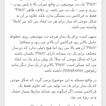
“Pitch” یک نت موسیقی در واقع میزان بالا یا پایین بودن –
زیری و بمی – یک نت می باشد. بر خلاف ظاهر “Pitch”
فقط به فرکانس نت بستگی ندارد بلکه علاوه بر آن به
شکل موجی که ساز برای هر نت ایجاد می کند نیز کاملا”
وابسته می باشد.
بدیهی است برای یک ساز هرچه نت موسیقی روی خطوط
حامل بالاتر رود فرکانس آن بالاتر می رود و متعاقبا
“Pitch” آن هم بالا می رود اما هیچ دلیلی ندارد که دو ساز
مختلف برای یک نت مشابه دارای “Pitch” یکسان باشند
چرا که شکل موجی که مثلا” یک ویلن برای یک نت ایجاد
می کند ممکن است “Pitch” بالاتری از یک ساز دیگر مانند
زیلوفون (Xylophone) داشته باشد.
میکلوش روژا
موریس ژار
در واقع مسئله به این موضوع برمی گردد که شکل موجی
که یک ساز برای یک نت تولید می کند حاوی فقط یک
فرکانس نیست اگر اینگونه بود صدای سازها بسیار خشک
و بی روح می بود.
یادداشتی بر موسیقی
دوره آموزش
متن فیلم «متری
موسیقی بر