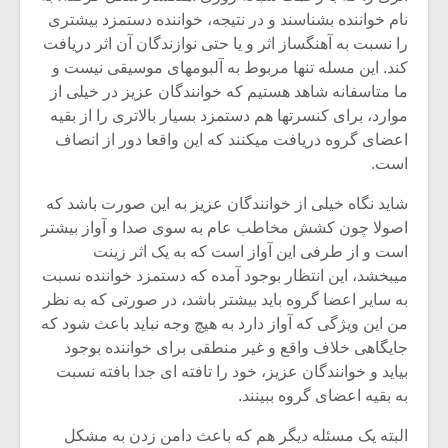
نام خواننده بشناسند و در نتیجه، خواننده دستمزد بیشتری
را نسبت به آهنگساز اثر و یا حتی نوازندگان آن اثر دریافت
کند. این مسله تنها مربوط به آلبومهای موسیقی نیست و
ما متاسفانه شاهد هستیم که خوانندگان عزیز در خیلی از
موارد، برای کنسرتها هم دستمزد بسیار بالاتری را از بقیه
اعضای گروه دریافت میکنند که این واقعا دور از انصاف
است.
شاید نگاه خیلی از خوانندگان عزیز به این صورت باشد که
اصولا چون کشش مخاطب عام به سوی صدا و آواز بیشتر
است و از طرفی این آواز است که به یک اثر زینت
میبخشد، این انتظار بوجود آمده که دستمزد خواننده نسبت
به سایر اعضا گروه باید بیشتر باشد، در صورتی که به نظر
میکلوش روژا
موریس ژار
من این ویژگی که آواز دارد به هیچ وجه نباید باعث شود که
جایگاهی خلاف واقع و غیر منطقی برای خواننده بوجود
بیاید و خوانندگان عزیز، خود را تافته ای جدا بافته نسبت
به بقیه اعضای گروه ببینند.
یادداشتی بر موسیقی
دوره آموزش
متن فیلم «متری
موسیقی بر
البته یک مسئله دیگر هم که باعث دامن زدن به مشکل