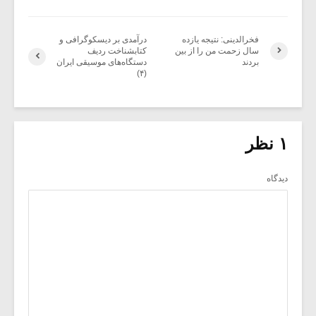
فخرالدینی: نتیجه یازده
در‌آمدی بر دیسکوگرافی و
سال زحمت من را از بین
کتابشناخت ردیف
بردند
دستگاه‌های موسیقی ایران
(۴)
۱ نظر
دیدگاه