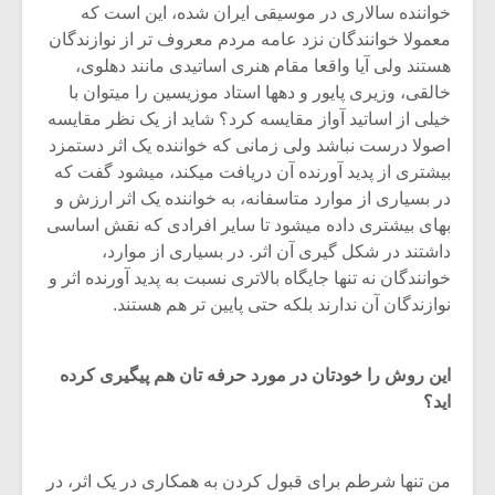
شیش و نیم»
موسیقی فی
خواننده سالاری در موسیقی ایران شده، این است که
برگزار می 
معمولا خوانندگان نزد عامه مردم معروف تر از نوازندگان
هستند ولی آیا واقعا مقام هنری اساتیدی مانند دهلوی،
اگر نمی توانی
سکانسی به 
مشهورترین باشی،
موسیقی فیلم 
خالقی، وزیری پایور و دهها استاد موزیسین را میتوان با
بدنام ترین باش
خیلی از اساتید آواز مقایسه کرد؟ شاید از یک نظر مقایسه
اصولا درست نباشد ولی زمانی که خواننده یک اثر دستمزد
بیشتری از پدید آورنده آن دریافت میکند، میشود گفت که
در بسیاری از موارد متاسفانه، به خواننده یک اثر ارزش و
بهای بیشتری داده میشود تا سایر افرادی که نقش اساسی
داشتند در شکل گیری آن اثر. در بسیاری از موارد،
خوانندگان نه تنها جایگاه بالاتری نسبت به پدید آورنده اثر و
نوازندگان آن ندارند بلکه حتی پایین تر هم هستند.
این روش را خودتان در مورد حرفه تان هم پیگیری کرده
اید؟
من تنها شرطم برای قبول کردن به همکاری در یک اثر، در