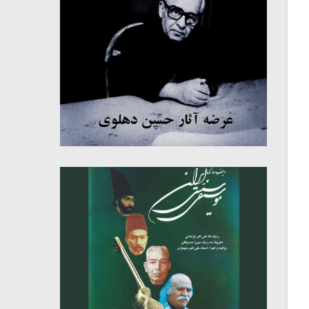
میکلوش روژا
موریس ژار