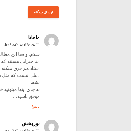
ماهانا
۲۱ دی ۱۳۹۰ در ۸:۲۰ ق٫ظ
سلام. واقعا این مط
اینا چیزایی هستند ک
استاد هم فرق میکنه!
دلیلی نیست که مثل ب
بشه.
به جای اینها میتونید 
موفق باشید…
پاسخ
نوربخش
۲۱ دی ۱۳۹۰ در ۷:۴۵ ب٫ظ