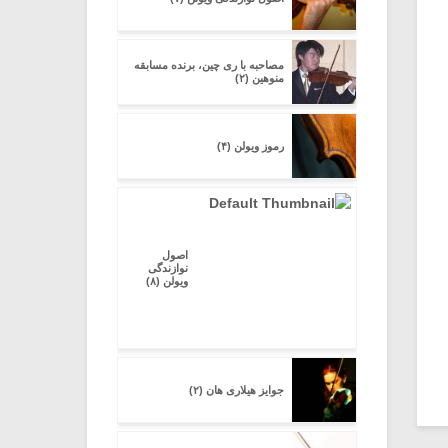
مصاحبه با ری چین، برنده مسابقه
منوهین (۲)
رموز ویولن (۴)
اصول
نوازندگی
ویولن (۸)
جوایز هیلاری هان (۲)