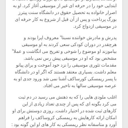
ابتدایی خود را در حرفه ای غیر از موسیقی آغاز کرد. او به
اصرار خانواده به تحصیل حقوق در دانشگاه سنت پیترز
بورگ پرداخت و پس از آن قبل از شروع به کار حرفه ای
در موسیقی ازدواج کرد.
پدرش و مادرش خواننده نسبتا” معروف اپرا بودند و
هرچقدر در دوران کودکی سعی کردند به او موسیقی
بیاموزند او موضوع را شوخی و تفریح می انگاشت و عملا”
مشخص بود که او در موسیقی پیش رس نمی باشد.
مقدمات تئوری موسیقی را نزد خود آموخت و برای پیانو
معلم داشت. بسیاری معتقد هستند که اگر او در دانشگاه
با پسر ریمسکی کورساکف آشنا نمی شد ورود جدی او به
عرصه موسیقی سالها به تاخیر می افتاد.
میکلوش روژا
موریس ژار
اغلب ملودی هایی را که به ذهنش می رسید در دم ثبت
می کرد بگونه ای که پس از چندی تعداد زیادی از این
کارهای ثبت شده در اختیار داشت. روزی دوستش برای او
یادداشتی بر موسیقی
دوره آموزش
امکان ارائه کارهایش به ریمسکی کروساکف را فراهم
متن فیلم «متری
موسیقی بر
آورد و متاسفانه نظر ریمسکی به کار های او این گونه بود :