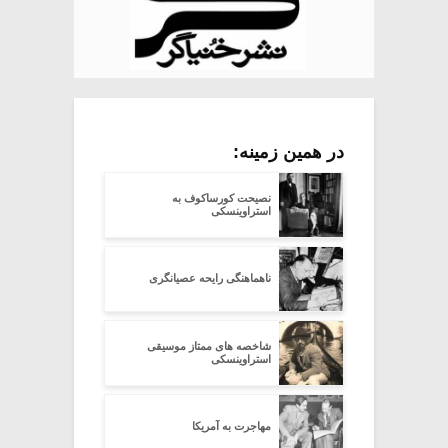
در همین زمینه:
نصیحت کورساکوف به
استراوینسکی
ناهماهنگی رایحه عصیانگری
شاخصه های ممتاز موسیقی
استراوینسکی
مهاجرت به آمریکا