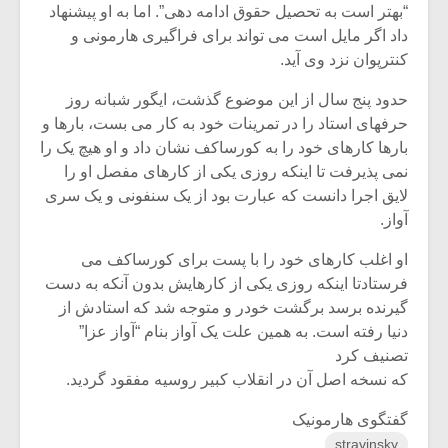
شیش و نیم»
موسیقی فی
“بهتر است به تحصیل حقوق ادامه دهی”. اما به او پیشنهاد
برگزار می 
داد اگر مایل است می تواند برای فراگیری هارمونی و
کنترپوان نزد وی آید.
اگر نمی توانی
سکانسی به 
مشهورترین باشی،
موسیقی فیلم 
حدود پنج سال از این موضوع گذشت، ایگور شبانه روز
بدنام ترین باش
حرفهای استاد را در تمرینات خود به کار می بست، بارها و
بارها کارهای خود را به کورساکف نشان داد و او هیچ یک را
نمی پذیرفت تا اینکه روزی یکی از کارهای مفصل او را
لایق اجرا دانست که عبارت بود از یک سنفونی و یک سری
آواز.
او اغلب کارهای خود را با پست برای کورساکف می
فرستادتا اینکه روزی یکی از کارهایش بدون آنکه به دست
گیرنده برسد برگشت خودر و متوجه شد که استادش از
دنیا رفته است. به همین علت یک آواز بنام “آواز عزا”
تصنیف کرد
که نسخه اصل آن در انقلاب کبیر روسیه مفقود گردید.
گفتگوی هارمونیک
stravinsky