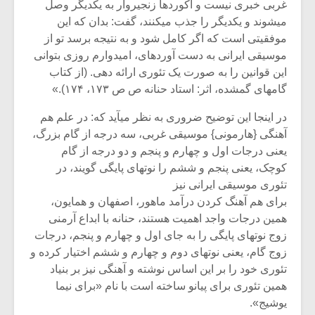
غربی خبری‏ نیست و آکوردها زنجیروار به یکدیگر وصل
می‏شوند و یکدیگر را جذب می‏کنند، گفت: بدان که این
موفقیتی است که اگر کامل شود و به نتیجه برسد تو از
موسیقی‏ ایرانی به دست آورده‏ای، امیدوارم روزی بتوانی
این قوانین را به صورت یک تئوری ارائه‏ دهی. (از کتاب
گامهای گمشده، اثر: استاد حنانه ص ص ۱۷۳، ۱۷۴).»
در اینجا این توضیح ضروری به نظر می‏آید که: در علم هم
آهنگی {هارمونی} موسیقی غربی، سه درجه از گام بزرگ،
یعنی درجات اول و چهارم و پنجم و دو درجه از گام‏
کوچک، یعنی پنجم و ششم را نوت‏های پایگی گویند، در
تئوری موسیقی ایرانی نیز
برای هم آهنگ کردن درآمد ماهور، اصفهان و همایون،
همین درجات واجد اهمیت‏ هستند، حنانه با ابداع آرمنی
زوج نوت‏های پایگی را به جای اول و چهارم و پنجم، درجات
زوج گام، یعنی نوتهای دوم و چهارم و ششم اختیار کرده و
تئوری خود را بر این اساس نوشته و آهنگی نیز بر بنیاد
همین تئوری برای پیانو ساخته است با نام «برای‏ نیما
یوشیج».