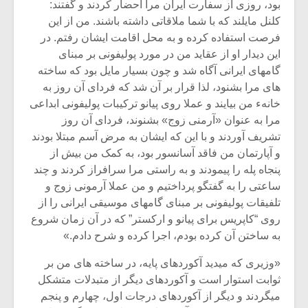
شیش و نیم»
موسیقی فی
بود، روزی از سفارت ایران مرا احضار کردند و گفتند:
برگزار می 
کلنل مایلند که با شما ملاقاتی داشته باشند. من از این
فرصت استفاده کرده و به محل اقامت ایشان رفتم. در
اگر نمی توانی
سکانسی به 
این دیدار او از عقاید من‏ در مورد پولیفونی بر مبنای
مشهورترین باشی،
موسیقی فیلم 
بدنام ترین باش
گامهای ایرانی آگاه شد و چون بسیار مایل بود که‏ ساخته‏
های مرا بشنود، لذا قرار بر آن شد که فردای آن روز به
خانهء من بیایند و عملا روی پیانو ترکیبات پولیفونی ابداعی
مرا به عنوان «آرمنی زوج» بشنوند، فردای آن روز
تشریف آوردند و با این که ایشان به مرض آسم مبتلا بودند
و آپارتمان من فاقد آسانسور بود، به کمک من بیش از
پنجاه پله را پیمودند و به راستی مرا سرافراز کردند و چند
ساعتی را به گفتگو پرداختیم و من عملا آرمونی زوج و
تلفیقات پولیفونی بر مبنای‏ گامهای موسیقی ایرانی را از
روی “کاپریس برای پیانو و ارکستر” که در آن زمان‏ شروع
به ساختن آن کرده بودم، اجرا کرده و شرح دادم.»
«وزیری که می‏دید آکوردهای پایه، در ساخته‏ های من بر
ثوابت استوار است و آکوردهای دیگر از متبدلات‏ متشکل
می‏گردند و دیگر از آکوردهای درجات اول، چهارم و پنجم