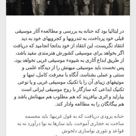
در ایتالیا بود که حنانه به بررسی و مطالعهء آثار موسیقی
قبلی خود پرداخت، به‏ تندروی‏ها و کجروی‏های خود به دید
انتقاد نگریست، این انتقاد از خود بدانجا انجامید که دریافت
اگر بخواهد برای موسیقی کشورش هنرمندی مفید باشد،
از طریق ابداع‏ آثاری به شیوهء موسیقی غربی نخواهد بود،
پس نخست باید موسیقی میهنش را از دیدگاه علمی و
سنتی و عملی بشناسد، آنگاه با معرفت کامل، تم‏ها و
موتیف‏های زیبای‏ آن را با تکنیک موسیقی غربی و یا نوعی
تکنیک ابداعی که سازگار با روح موسیقی‏ ایرانی است
بیاراید و اثری بیافریند که هم مطلوب هم میهنانش باشد و
هم بیگانگان را به‏ مطالعه وادار کند.
حنانه بزودی دریافت که به قول غربی‏ها: باید مجسمه
ساخت نه‏ حجاری آموخت. باید سازها به نوا درآورد نه به
قواعد و تئوری نواسازی دلخوش