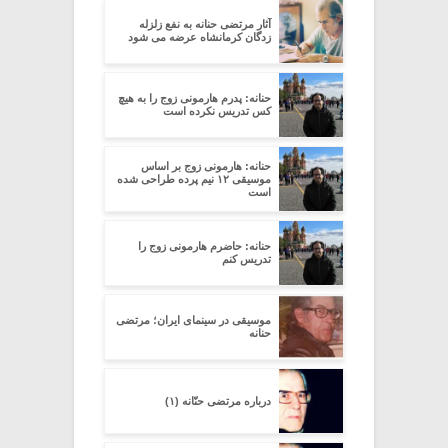
آثار مرتضی حنانه به نفع زلزله
زدگان کرمانشاه عرضه می شود
حنانه: پدرم هارمونی زوج را به هیچ
کس تدریس نکرده است
حنانه: هارمونی زوج بر اساس
موسیقی ۱۲ نیم پرده طراحی شده
است
حنانه: حاضرم هارمونی زوج را
تدریس کنم
موسیقی در سینمای ایران؛ مرتضی
حنانه
درباره مرتضی حنّانه (۱)