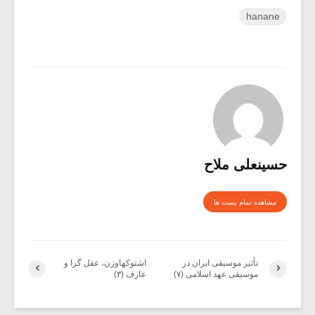
hanane
حسینعلی ملاح
مشاهده تمام پست ها
تأثیر موسیقی ایران در
اشتوکهاوزن، عقل گرا و
موسیقی عهد اسلامی (۷)
عارف (۳)