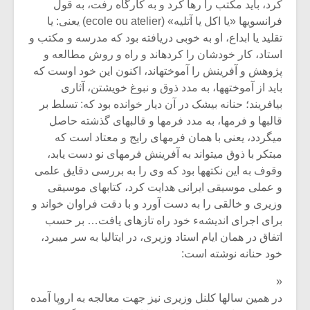
کرد، باید مکتب را رها کرد و به کارگاه رفت، به قول
فرانسوی‏ها «یا اکل یا آتلیه» (ecole ou atelier) یعنی: یا
تقلید یا ابداع، او به خوبی دریافته بود که مدرسه و مکتب و
استاد، کار خودشان را کرده‏اند و راه و روش مطالعه و
پژوهش و آفرینش را آموخته‏اند، اکنون این خود اوست که
باید از آموخته‏ها، به مدد ذوق و نبوغ خویشتن، آثاری
بیافریند؛ حنانه بی‏شک در آن دیار خوانده بود که: تسلط بر
قالب‏ها و فرم‏ها، به‏ مدد فرم‏ها و قالب‏های گذشته حاصل
می‏گردد، یعنی با همان فرم‏های رایج و معتاد است که
مبتکر با ذوق می‏تواند به آفرینش فرم‏های نو دست یابد،
وقوف به این نکته‏ها بود که وی را به بررسی دقایق علمی
و عملی موسیقی ایرانی هدایت کرد، کتابهای‏ موسیقی
وزیری و خالقی را به دست آورد و با دقت فراوان خواند و
میکلوش روژا
موریس ژار
برای اجرای اندیشهء خود راه تازه‏ای یافت… بر حسب
اتفاق در همان ایام استاد وزیری، در ایتالیا به سر می‏برد،
خود حنانه نوشته است:
«
یادداشتی بر موسیقی
دوره آموزش
متن فیلم «متری
موسیقی بر
در همین سال‏ها کلنل وزیری نیز جهت معالجه به اروپا آمده