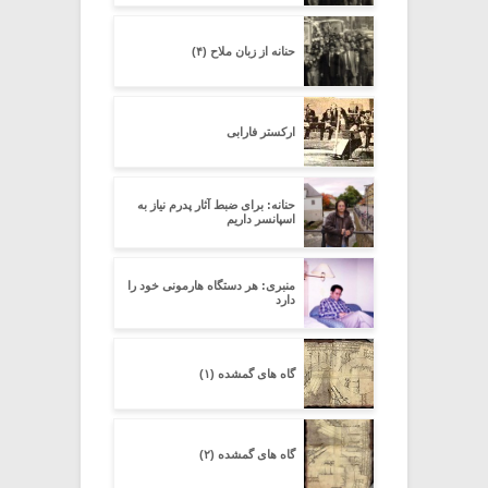
حنانه از زبان ملاح (۴)
ارکستر فارابی
حنانه: برای ضبط آثار پدرم نیاز به
اسپانسر داریم
منبری: هر دستگاه هارمونی خود را
دارد
گاه های گمشده (۱)
گاه های گمشده (۲)