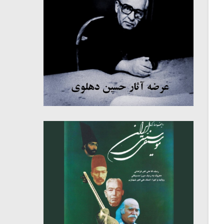
میکلوش روژا
موریس ژار