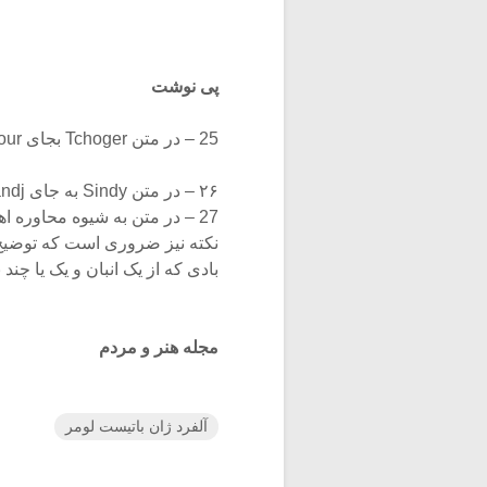
پی نوشت
25 – در متن Tchoger بجای Tchogour ثبت شده است.
۲۶ – در متن Sindy به جای Sandj چاپ شده است.
نکته نیز ضروری است که توضیح 
بادی که از یک انبان و یک یا چن
مجله هنر و مردم
آلفرد ژان باتیست لومر