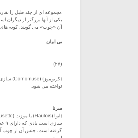
مجموعه ای از چند طبل را نقار
یکی از آنها بزرگتر از دیگران ا
آن «چوب» می گویند، کوبه های 
نی انبان
(۲۷)
{کرنوموز}
نواخته می شود.
سرنا
{ابوا (Haulois) یا موزت (Musette)}
سازی
گرفته است، جنس آن از چوب آب
است.