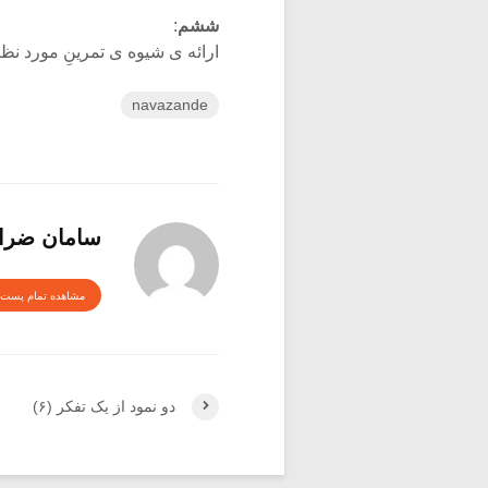
ششم
:
ارائه ى شیوه ى تمرینِ مورد نظرِ
navazande
سامان ضرا
مشاهده تمام پست 
دو نمود از یک تفکر (۶)