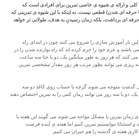
ید کلى و ارائه ى شیوه ى خاصى تمرین براى افرادى است که
یا حرفه اى شدن) قطعى نیست. نه اینکه با این شیوه ى تمرینى که
رفه اى برداشت، بلکه زمان رسیدنِ به هدف، طولانى تر خواهد
لین بار آموزش سازی را شروع مى کنند چون در ابتدای راه
می باشند و عزم خود را جزم کرده اند که راه نوازنده شدن را در
ر مى کنند که هر روز به طور میانگین یک، دو یا حتا سه ساعت
امه ریزى مى توانند بطور مرتب هر روز مقدار مشخصى تمرین
ل گذشت متوجه می شوند گرچه با حساب روی کاغذ دو سه
ک، دو یا سه روز می توانند زمان کمی را به تمرین اختصاص دهند
 زمانِ تمرین با مشکل مواجه مى شوند می گویند این هفته یا
 استثنائا نتوانستیم تمرین کنیم اما هفته ی آینده فرصت
 کاری هفته ی گذشته را هم جبران می کنیم.