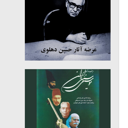
میکلوش روژا
موریس ژار