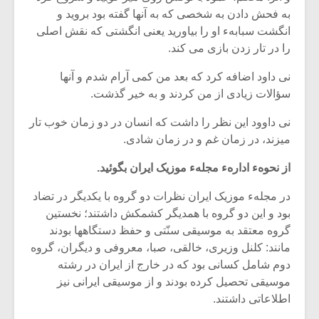
شیش و نیم»
موسیقی فی
به فحش ‏دادن به شخصی که به آنها گفته بود بروید و
برگزار می 
انگشت سبابهء او را بیاورید یعنی انگشتی که نقش اصلی
اگر نمی توانی
سکانسی به 
را در تار زدن بازی می‏ کند.
مشهورترین باشی،
موسیقی فیلم 
بدنام ترین باش
نی ‏داود اضافه کرد که بعد من کمی آرام شدم و آنها
سؤالات زیادی از من کردند و به‏ خیر گذشت.
نی‏ داوود این نظر را داشت که انسان در دو زمان خوب تار
می‏زند، در زمان غم‏ و در زمان شادی.
از نحوهء ادارهء مجلهء موزیک ایران بگوئید.
در مجلهء موزیک ایران نظرات دو گروه با یکدیگر در تضاد
بود و این دو گروه با همدیگر کشمکش داشتند؛ نخستین
گروه معتقد به موسیقی سنّتی و حفظ دستگاهها بودند
مانند: کلنل وزیری، خالقی، صبا، معروفی و دیگران، گروه
دوم شامل کسانی بود که در خارج از ایران در رشته
موسیقی تحصیل کرده بودند و از موسیقی ایرانی نیز
اطلاعاتی داشتند.