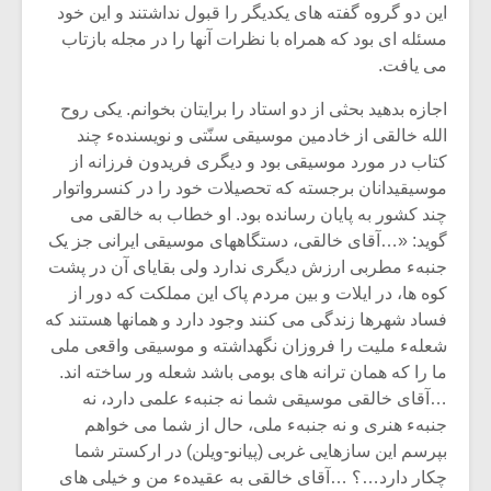
این دو گروه گفته‏ های یکدیگر را قبول نداشتند و این خود
مسئله ‏ای بود که همراه با نظرات آنها را در مجله بازتاب
می‏ یافت.
اجازه بدهید بحثی از دو استاد را برایتان بخوانم. یکی روح
‏الله خالقی از خادمین‏ موسیقی سنّتی و نویسندهء چند
کتاب در مورد موسیقی بود و دیگری فریدون فرزانه از
موسیقیدانان برجسته که تحصیلات خود را در کنسرواتوار
چند کشور به پایان رسانده‏ بود. او خطاب به خالقی می‏
گوید: «…آقای خالقی، دستگاههای موسیقی ایرانی جز یک‏
جنبهء مطربی ارزش دیگری ندارد ولی بقایای آن در پشت
کوه ها، در ایلات و بین مردم‏ پاک این مملکت که دور از
فساد شهرها زندگی می‏ کنند وجود دارد و همانها هستند که‏
شعلهء ملیت را فروزان نگهداشته و موسیقی واقعی ملی
ما را که همان ترانه‏ های بومی‏ باشد شعله‏ ور ساخته ‏اند.
…آقای خالقی موسیقی شما نه جنبهء علمی دارد، نه
جنبهء هنری و نه جنبهء ملی، حال از شما می‏ خواهم
بپرسم این سازهایی غربی (پیانو-ویلن) در ارکستر شما
چکار دارد…؟ …آقای خالقی به عقیدهء من و خیلی‏ های