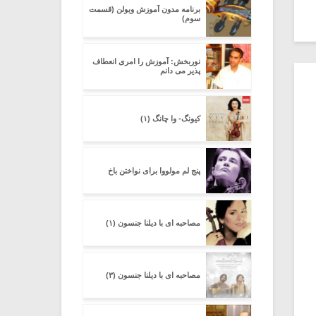
برنامه مدون آموزش ویولن (قسمت
سوم)
نوربخش: آموزش را امری انعطاف
پذیر می دانم
کیونگ- وا چانگ (۱)
پنج لم مولووا برای نواختن باخ
مصاحبه ای با دیلنا جنسون (۱)
مصاحبه ای با دیلنا جنسون (۳)