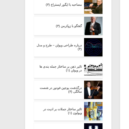
مصاحبه با ایگور ایستراخ (۳)
گفتگو با زوکرمن (۳)
درباره طراحی ویولن – طرح و مدل
(۴)
تاثیر ذهن بر ساختار جمله بندی ها
در ویولن (۱)
درگذشت یوجین فودور در شصت
سالگی (۳)
تاثیر ساختار جملات بر ادیت در
ویولون (۱)