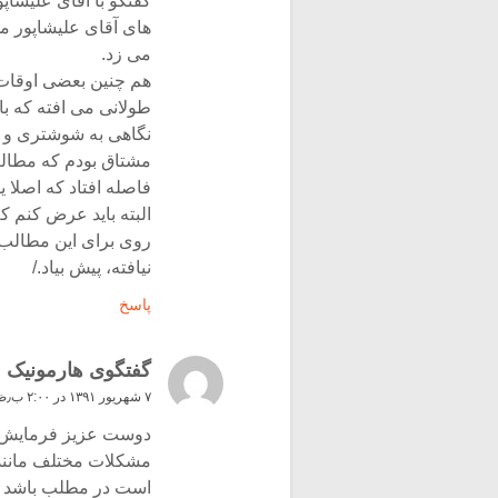
گفتگو با آقای علیش
های آقای علیشاپور 
می زد.
هم چنین بعضی اوقات
طولانی می افته که ب
نگاهی به شوشتری و ا
مشتاق بودم که مطال
فاصله افتاد که اصلا 
البته باید عرض کنم 
روی برای این مطالب ح
نیافته، پیش بیاد./
پاسخ
گفتگوی هارمونیک
۷ شهریور ۱۳۹۱ در ۲:۰۰ ب٫ظ
دوست عزیز فرمایش ش
مشکلات مختلف مانند 
است در مطلب باشد 