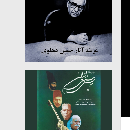
میکلوش روژا
موریس ژار