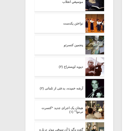
موسیقیِ انقلاب
نواختن یکدست
پنجمین کنسرتو
دیوید اویستراخ (۲)
آرشه خمیده، بدعتی از تلمانی (۲)
هیجان یک اجرای جدید “کنسرت
نی‌نوا” (۱)
گفت وگو با آن سوفى موتر درباره