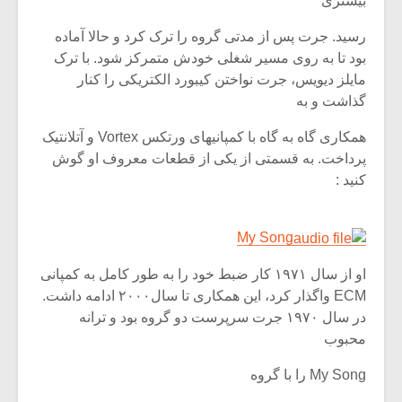
بیشتری
رسید. جرت پس از مدتی گروه را ترک کرد و حالا آماده
بود تا به روی مسیر شغلی خودش متمرکز شود. با ترک
مایلز دیویس، جرت نواختن کیبورد الکتریکی را کنار
گذاشت و به
همکاری گاه به گاه با کمپانیهای ورتکس Vortex و آتلانتیک
پرداخت. به قسمتی از یکی از قطعات معروف او گوش
کنید :
My Song
او از سال ۱۹۷۱ کار ضبط خود را به طور کامل به کمپانی
میکلوش روژا
موریس ژار
ECM واگذار کرد، این همکاری تا سال۲۰۰۰ ادامه داشت.
در سال ۱۹۷۰ جرت سرپرست دو گروه بود و ترانه
محبوب
یادداشتی بر موسیقی
دوره آموزش
My Song را با گروه
متن فیلم «متری
موسیقی بر