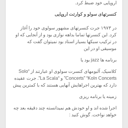
شیش و نیم»
موسیقی فی
اروپایی خود ضبط کرد.
برگزار می 
کنسرتهای سولو و کوارتت اروپایی
اگر نمی توانی
سکانسی به 
مشهورترین باشی،
موسیقی فیلم 
در ۱۹۷۳ جرت کنسرتهای مشهور سولوی خود را آغاز
بدنام ترین باش
کرد. این کنسرتها تماما بداهه نوازی بود و از آنجایی که او
در ترکیب سبکها بسیار استاد بود نمیتوان گفت که
موسیقی او در این
برنامه ها jazz بود یا
کلاسیک. آلبومهای کنسرت سولوی او عبارتند از “Solo
Concerts” “Koln Concerts” و “La Scala”. جرت عقیده
دارد که بهترین اجراهایش آنهایی هستند که با کمترین پیش
زمینه یا برنامه ریزی
اجرا شده اند و او خودش هم نمیدانسته چند دقیقه بعد چه
خواهد نواخت. گوش کنید :