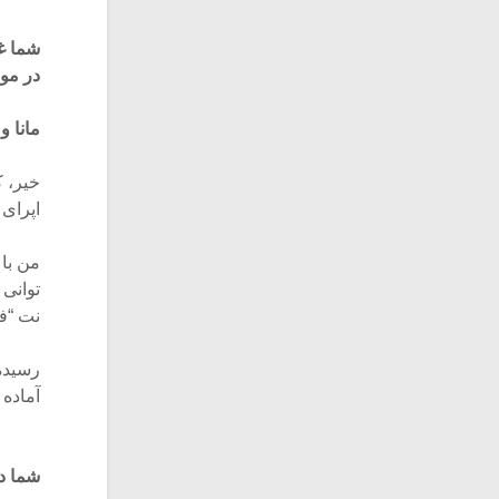
شما غی
در مور
مانا و
خیر، ک
اپرای ۶۰۰ صفحه ایست، وقت بسیار بالایی می برد
من با
توانی 
نت “فر
رسیده 
آماده
شما در