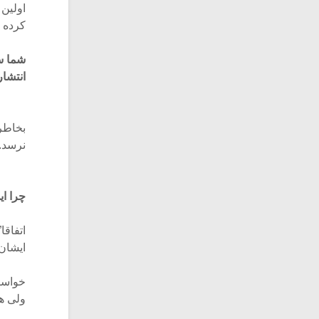
اولین
کرده ب
شما س
انتشار
بخاطر 
نرسد.
چرا ای
اتفاقا
ایشان 
خواستن
ولی ه