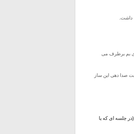
 داشت.
دای بم برطرف می
یت صدا دهی این ساز
در جلسه ای که با