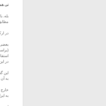
نی هم
بله. ب
مطابق 
در ارک
بعضی ا
(براسا
استفاد
در ای
این گ
به آن 
خارج ا
به ایر