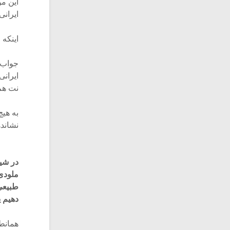
این م
ایرانی
اینکه 
جواب 
ایرانی
نت هم 
به هیچ
نشاند
در شی
ملودی 
طبیعی 
دهیم ی
همانط