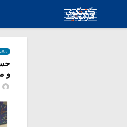
بایگان
حسی
و م
س