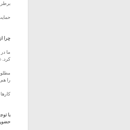
برطرف
حمایت
چرا از
ما در 
کرد. 
مطلوب 
را هم 
کارها
با توج
حضور 