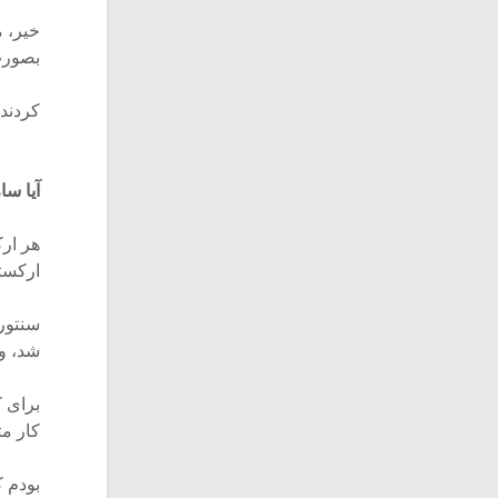
خیر، م
بصورت
کردند.
آیا س
هر ارک
ارکست
سنتوری
شد، ول
برای ک
کار مت
بودم ک