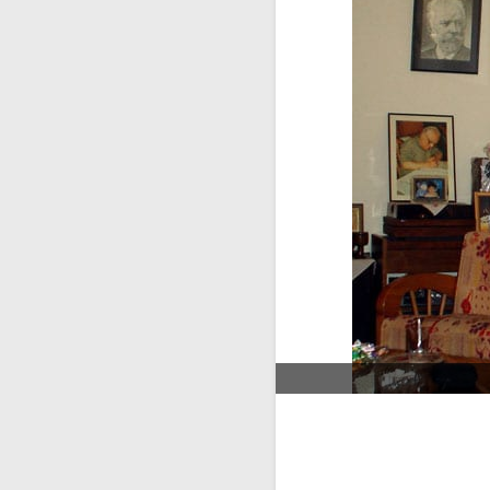
میکلوش روژا
موریس ژار