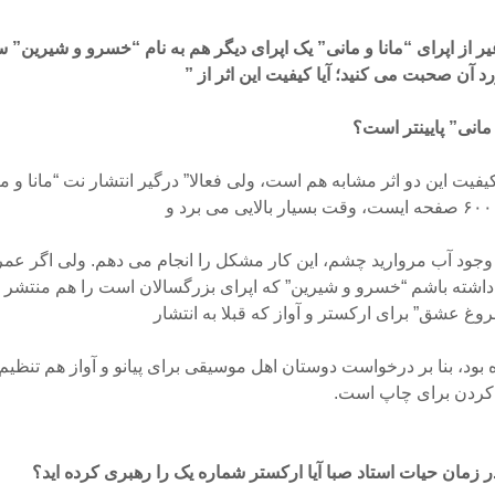
ر از اپرای “مانا و مانی” یک اپرای دیگر هم به نام “خسرو و شیرین” س
د آن صحبت می کنید؛ آیا کیفیت این اثر از ”
 مانی” پایینتر است؟
یفیت این دو اثر مشابه هم است، ولی فعالا” درگیر انتشار نت “مانا و 
 و
 وجود آب مروارید چشم، این کار مشکل را انجام می دهم. ولی اگر عمر
داشته باشم “خسرو و شیرین” که اپرای بزرگسالان است را هم منتشر می
وغ عشق” برای ارکستر و آواز که قبلا به انتشار
بود، بنا بر درخواست دوستان اهل موسیقی برای پیانو و آواز هم تنظی
 کردن برای چاپ است.
 زمان حیات استاد صبا آیا ارکستر شماره یک را رهبری کرده اید؟