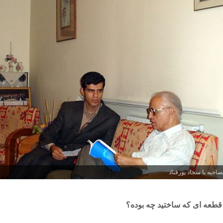
احبه با سجاد پورقناد
 قطعه ای که ساختید چه بوده؟