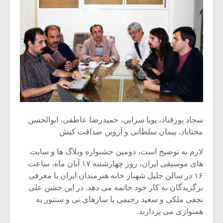
شیش و نیم»
موسیقی فی
برگزار می 
اگر نمی توانی
سکانسی به 
مشهورترین باشی،
موسیقی فیلم 
بدنام ترین باش
سجاد پورقناد، پویا سرایی، حمیدرضا عاطفی، ابوالحسن
مختاباد، پیمان سلطانی و آروین صداقت کیش
لازم به توضیح است، دومین جشنواره وبلاگ ها و سایت
های موسیقی ایران، روز چهارشنبه ۱۷ آبان ماه، ساعت
۱۶ در سالن جلیل شهناز خانه هنرمندان ایران با معرفی
برگزیدگان به کار خود خاتمه می دهد. در این جشن علی
نجفی ملکی و سعید رحیمی با سازهای نی و سنتور به
همنوازی می پردازند.