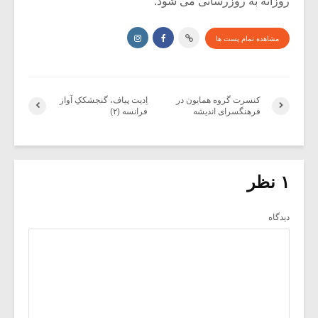
روزانه به روزرسانی می شود.
مشاهده تمام پست ها
کنسرت گروه همایون در
اِدیت پیاف، گنجشککِ آواز
فرهنگسرای اندیشه
فرانسه (۲)
۱ نظر
دیدگاه