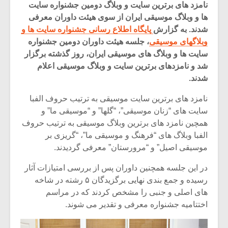
نامزد های برترین سایت و وبلاگ دومین جشنواره سایت
ها و وبلاگ موسیقی ایران از سوی هیئت داوران معرفی
شدند. به گزارش
پایگاه اطلاع رسانی جشنواره سایت ها و
وبلاگهای موسیقی
، جلسه هیئت داوران دومین جشنواره
سایت ها و وبلاگ های موسیقی ایران، روز گذشته برگزار
شد و نامزدهای برترین سایت و وبلاگ موسیقی اعلام
شدند.
نامزد های برترین سایت موسیقی به ترتیب حروف الفبا
سایت های “زنان موسیقی”، “گلها” و “موسیقی ما” و
همچین نامزد های برترین وبلاگ موسیقی به ترتیب حروف
الفبا وبلاگ های “فرهنگ و موسیقی ما”، “گریزی بر
موسیقی اصیل” و “مرورستان” معرفی گردیدند.
میکلوش روژا
موریس ژار
در این جلسه همچنین داوران پس از بررسی امتیازات آثار
رسیده و جمع بندی نهایی برگزیدگان ۵ رشته در شاخه
های اصلی و جنبی را مشخص کردند که در مراسم
اختتامیه جشنواره معرفی و تقدیر می شوند.
یادداشتی بر موسیقی
دوره آموزش
متن فیلم «متری
موسیقی بر