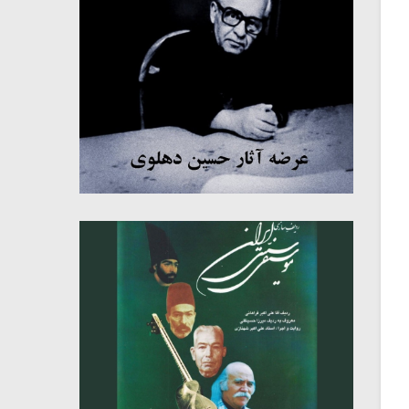
میکلوش روژا
موریس ژار