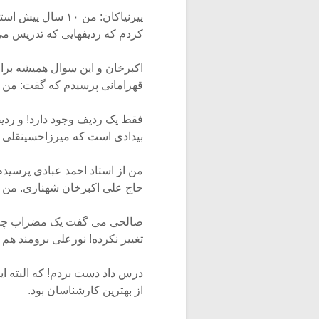
پیرنیاکان: من ۱۰
کردم که ردیفهایی که تدریس می کردند ۷۰ تا ۸۰ درصد منطبق ب
اکبرخان و این سوال همیشه برای
قهرامانی پرسیدم که گفت: من از
فقط یک ردیف وجود دارد! و ردیف
بیدادی است که میرزاحسینقلی ز
من از استاد احمد عبادی پرسید
حاج علی اکبرخان شهنازی. من 
صالحی می گفت یک مضراب چپ و 
تغییر نکرده! نورعلی برومند هم 
درس داد دست بردم! که البته ای
از بهترین کارشناسان بود.