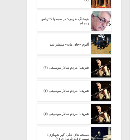
(۲)
هوشنگ ظریف: در ضبطها کنترباس
زده ام!
آلبوم «جان مایه» منتشر شد
شریف؛ مردم سالار موسیقی (۱)
شریف؛ مردم سالار موسیقی (۲)
شریف؛ مردم سالار موسیقی (۳)
صفحه های علی اکبر شهنازی؛
سیمرغ قله تارنوازی (۱)