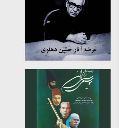
میکلوش روژا
موریس ژار