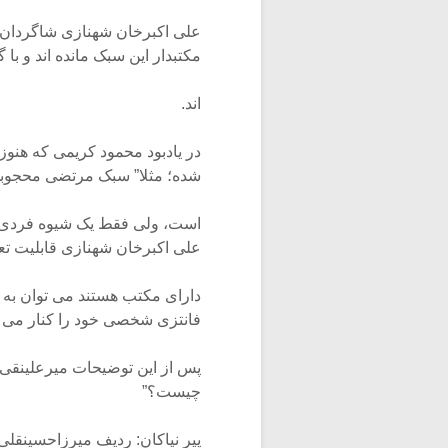
علی اکبرخان شهنازی شاگردان ز
مکتبدار این سبک مانده اند و 
اند.
در یادبود محمود کریمی که هنو
شده؛ مثلا” سبک مرتضی محجوبی ی
است، ولی فقط یک شیوه فردی اس
علی اکبرخان شهنازی قابلیت تع
دارای مکتب هستند می توان به ف
فانتزی شخصی خود را کنار می 
پس از این توضیحات میرعلینقی ا
چیست؟”
پیر نیاکان: ردیف میرزاحسینقلی