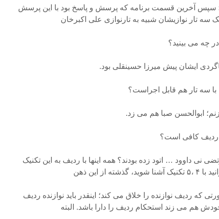
 سپس آخرین قسمت برنامه که پرسش و پاسخ بود با این پرسش
 سه تار نوازیشان شبیه به تارنوازی علی اکبرخان
در چه می بینید؟
اگردی ایشان پیش میرزا حسینقلی بود.
با سه تار هم قابل اجراست؟
زنم؛ ابوالحسن صبا هم می زد.
ک ردیف کافی است؟
ی نی داوود … اتود زده بودند؟ همه اینها با ردیف به این تکنیک
ه از این ذهن
ورتی که ردیف نوازنده را خلاق می کند؛ اینقدر باید نوازنده ردیف
ودش هم می زند استحکام ردیف را دارا باشد. البته