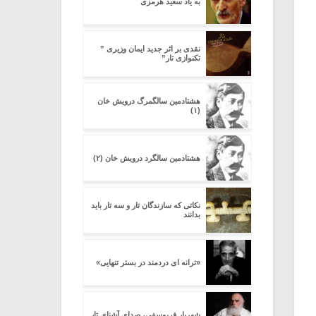
به یاد سعید هرمزی
نقدی بر اثر جدید ایمان وزیری ”
تکنوازی تار”
هشتادمین سالگمرگ درویش خان
(۱)
هشتادمین سالگرد درویش خان (۲)
نکاتی که سازندگان تار و سه تار باید
بدانند
«ترانه ای دردمند در بستر تنهایی»
شهریار فریوسفی، صدای آشنای تار