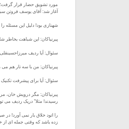
مورد تشویق حضار قرار گرفت؛
آغاز شد: آقای یوسف فروتن سبک
شهنازی بود! دلیل این مسئله را 
پیرنیاکان: این شباهت بخاطر ش
سئوال: آیا ردیف میرزاحسینقلی 
پیرنیاکان: من با سه تار هم می 
سئوال: آیا برای پیشرفت تکنی
پیرنیاکان: مگر درویش خان، مرتض
رسیدند! مثلا” دریک ردیف می توانید با ۴ ،۵ تکنیک آشنا شوید، گذشت
را اتود خلاق بار نمی آورد! در ص
زده باشد که وقتی جمله ای از خ