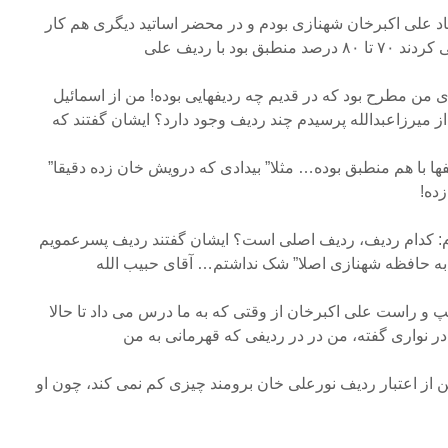
 سال پیش استاد علی اکبرخان شهنازی بودم و در محضر اساتید دیگری هم کار
ود با ردیف علی
 من مطرح بود که در قدیم چه ردیفهایی بوده! من از اسمائیل
 میرزاعبدالله پرسیدم چند ردیف وجود دارد؟ ایشان گفتند که
ها با هم منطبق بوده… مثلا” بیدادی که درویش خان زده دقیقا”
ده!
م: کدام ردیف، ردیف اصلی است؟ ایشان گفتند ردیف پسرعمویم
به حافظه شهنازی اصلا” شک نداشتم… آقای حبیب الله
راست علی اکبرخان از وقتی که به ما درس می داد تا حالا
در نواری گفته، من در در ردیفی که قهرمانی به من
ن از اعتبار ردیف نورعلی خان برومند چیزی کم نمی کند، چون او