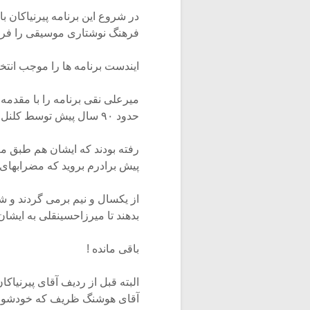
در شروع این برنامه پیرنیاکان با
فرهنگ نوشتاری موسیقی را فراه
ایندست برنامه ها را موجب انت
میرعلی نقی برنامه را با مقدمه
حدود ۹۰ سال پیش توسط کلنل علینقی وزیری شروع شده و ایشان پیش آقا حسینقلی
رفته بودند که ایشان هم طبق مع
پیش برادرم بروید که مضرابهای 
از یکسال و نیم برمی گردند و
بدهند تا میرزاحسینقلی به ایشا
باقی مانده !
البته قبل از ردیف آقای پیرنیا
آقای هوشنگ ظریف که خودشون س