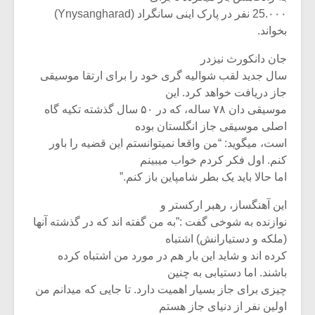
25.۰۰۰ نفر در پارک اینی سانگراد (Ynysangharad)
بخواند.
جان دانکورث نیزدر
سال جدید لقب شوالیه گری خود را برای ارتقا موسیقی
جاز دریافت خواهد کرد. این
موسیقی دان ۷۸ ساله، که در ۵۰ سال گذشته تکیه گاه
اصلی موسیقی جاز انگلستان بوده
است، میگوید: “من واقعا نمیتوانستم این قضیه را باور
کنم. اول فکر کردم خواب میبینم
اما حالا باید یک بطر شامپاین باز کنم.”
این آهنگساز، رهبر ارکستر و
نوازنده به شوخی گفت :”به من گفته اند که در گذشته آنها
(ملکه و دستیارانش) اشتباه
کرده اند و شاید این بار هم در مورد من اشتباه کرده
باشند. اما دستیابی به چنین
چیزی برای جاز بسیار اهمیت دارد. تا جایی که میدانم من
اولین نفر از دنیای جاز هستم