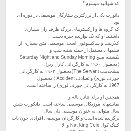
که شوالیه میشوم.”
دانورث یکی از بزرگترین ستارگان موسیقی در دوره ای
بود
که گروه ها و ارکسترهای بزرگ طرفداران بسیاری
داشتند. او که یک نوازنده چیره دست
کلارینت و ساکسوفون است، موسیقی متن بسیاری از
فیلمهای مستقل از جمله شنبه شب و
یکشنبه صبح Saturday Night and Sunday Morning
(محصول ۱۹۶۰ به کارگردانی کارل ریز)،
پیشخدمت The Servant(محصول ۱۹۶۳ به کارگردانی
جوزف لوزی) و تصادف Accident ( محصول
1967 به کارگردانی جوزف لوزی) را ساخته است.
همچنین او برای تئاتر، باله و
نمایشهای موزیکال موسیقی ساخته است. دانکورث شش
سال متوالی به عنوان موسیقی دان سال
برگزیده شده است و کارگردان موسیقی افرادی چون نات
کینگ کول Nat King Cole و الا