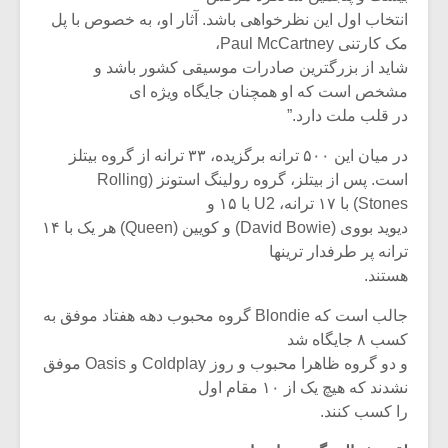
شیش و نیم»
موسیقی فی
انتخاب اول این نظرخواهی باشد. آثار او، به خصوص با پل
برگزار می 
مک کارتنی Paul McCartney،
اگر نمی توانی
سکانسی به 
شاید از بزرگترین صادرات موسیقی کشور باشد و
مشهورترین باشی،
موسیقی فیلم 
مشخص است که او همچنان جایگاه ویژه ای
بدنام ترین باش
در قلب ملت دارد.”
در میان این ۵۰۰ ترانه برگزیده، ۳۳ ترانه از گروه بیتلز
است. پس از بیتلز، گروه رولینگ استونز (Rolling
Stones) با ۱۷ ترانه، U2 با ۱۵ و
دیوید بووی (David Bowie) و کویین (Queen) هر یک با ۱۴
ترانه پر طرفدار ترینها
هستند.
جالب است که Blondie گروه محبوب دهه هفتاد موفق به
کسب ۸ جایگاه شد
و دو گروه ظاهرا محبوب و روز Coldplay و Oasis موفق
نشدند که هیچ یک از ۱۰ مقام اول
را کسب کنند.