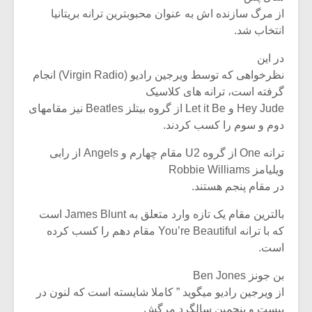
از مرگ سازنده اش به عنوان محبوبترین ترانه بریتانیا
انتخاب شد.
در این
نظرخواهی که توسط ویرجین رادیو (Virgin Radio) انجام
گرفته است، ترانه های کلاسیک
Hey Jude و Let it Be از گروه بیتلز Beatles نیز مقامهای
دوم و سوم را کسب کردند.
ترانه One از گروه U2 مقام چهارم و Angels از رابی
ویلیامز Robbie Williams
در مقام پنجم هستند.
بالترین مقام یک تازه وارد متعلق به James Blunt است
میکلوش روژا
موریس ژار
که با ترانه You’re Beautiful مقام دهم را کسب کرده
است.
بن جونز Ben Jones
یادداشتی بر موسیقی
دوره آموزش
از ویرجین رادیو میگوید ” کاملا شایسته است که لنون در
متن فیلم «متری
موسیقی بر
بیست و پنجمین سالگرد مرگش