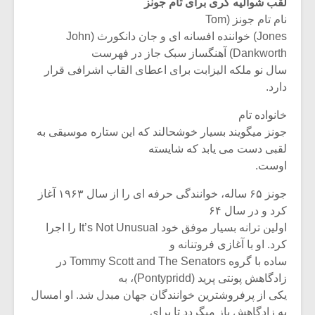
لقب شوالیه گری برای تام جونز
نام تام جونز (Tom
Jones) خواننده افسانه ای و جان دانکورث (John
Dankworth) آهنگساز سبک جاز در فهرست
سال نو ملکه الیزابت برای اعطای القاب اشرافی قرار
دارد.
خانواده تام
جونز میگویند بسیار خوشحالند که این ستاره موسیقی به
لقبی دست می یابد که شایسته
اوست.
جونز ۶۵ ساله، خوانندگی حرفه ای را از سال ۱۹۶۳ آغاز
کرد و در سال ۶۴
اولین ترانه بسیار موفق خود It’s Not Unusual را اجرا
کرد. او با آغازی فروتنانه و
ساده با گروه Tommy Scott and The Senators در
زادگاهش پونتی پرید (Pontypridd)، به
یکی از پرفروشترین خوانندگان جهان مبدل شد. او امسال
به زادگاهش باز میگردد تا برای