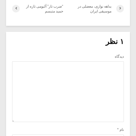
بداهه نوازی، معضلی در
“ضرب تار” آلبومی تازه از
موسیقی ایران
حمید متبسم
۱ نظر
دیدگاه
نام
*