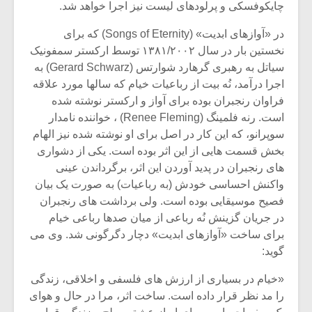
چایکوفسکی و پرلودهای لیست نیز اجرا خواهد شد.
در «آوازهای ابدیت» (Songs of Eternity) که برای
نخستین بار در سال ۱۳۸۱/۲۰۰۲ توسط ارکستر سمفونیک
سیاتل به رهبری گرهارد شوارتس (Gerard Schwarz) به
اجرا درآمد، نُه بیت از رباعیات خیام که سالها مورد علاقه
فراوان رنجبران بوده برای آواز و ارکستر نوشته شده
است. رنه فلمینگ (Renee Fleming) ، خواننده نامدار
سوپرانو، که این کار در اصل برای او نوشته شده نیز الهام
بخش قسمت هایی از این اثر بوده است. یکی از دشواری
های رنجبران در پدید آوردن این اثر، برگرداندن عینی
واکنش احساسی خودش (به رباعیات) به صورت یک بیان
فصیح موسیقایی بوده است. ولی برداشت های رنجبران
میکلوش روژا
موریس ژار
در جریان گزینش نُه رباعی از میان صدها رباعی خیام
برای ساخت «آوازهای ابدیت» دچار دگرگونی شد. وی می
گوید:
«خیام در بسیاری از ارزش های فلسفی و اخلاقی، زندگی
یادداشتی بر موسیقی
دوره آموزش
را مد نظر قرار داده است. ساخت اثر، مرا در حال و هوای
متن فیلم «متری
موسیقی بر