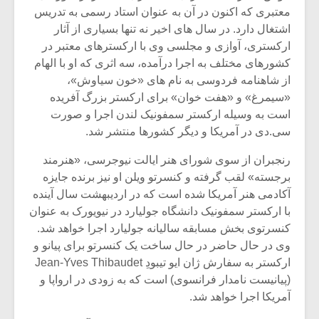
معتبری که اکنون در آن به عنوان استاد رسمی به تدریس
اشتغال دارد. در سال های اخیر نه تنها بسیاری از آثار
ارکستری، آوازی و مجلسی وی با ارکسترهای معتبر در
کشورهای مختلف به اجرا درآمده، سه اثری که او با الهام
از شاهنامه فردوسی به نام های «خون سیاوش»،
«سیمرغ» و «هفت خوان» برای ارکستر بزرگ آفریده
است به وسیله ارکستر سمفونیک لندن اجرا و صورت
سی.دی در آمریکا و دیگر کشورها منتشر شد.
رنجبران از سوی شورای هنر ایالت نیوجرسی، «هنرمند
برجسته» لقب گرفته و کنسرتو ویلن او نیز برنده جایزه
آکادمی هنر آمریکا شده است که در اردیبهشت سال آینده
با ارکستر سمفونیک دانشگاه جولیارد در نیویورک به عنوان
کنسرتوی بخش مسابقه سالیانه جولیارد اجرا خواهد شد.
وی در حال حاضر در حال ساخت یک کنسرتو برای پیانو و
ارکستر به سفارش ژان ایو تیبودِ Jean-Yves Thibaudet
(پیانیست نامدار فرانسوی) است که به زودی در ارواپا و
آمریکا اجرا خواهد شد.