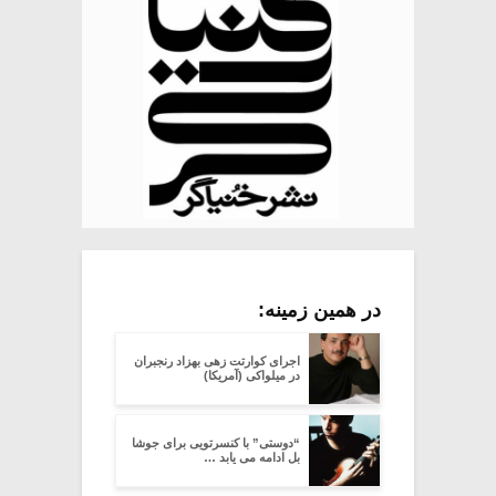
در همین زمینه:
اجرای کوارتت زهی بهزاد رنجبران
در میلواکی (آمریکا)
“دوستی” با کنسرتویی برای جوشا
بل ادامه می یابد …