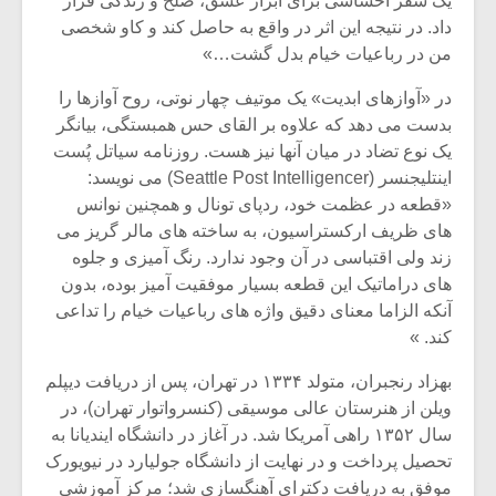
یک سفر احساسی برای ابراز عشق، صلح و زندگی قرار
شیش و نیم»
موسیقی فی
برگزار می 
داد. در نتیجه این اثر در واقع به حاصل کند و کاو شخصی
من در رباعیات خیام بدل گشت…»
اگر نمی توانی
سکانسی به 
مشهورترین باشی،
موسیقی فیلم 
در «آوازهای ابدیت» یک موتیف چهار نوتی، روح آوازها را
بدنام ترین باش
بدست می دهد که علاوه بر القای حس همبستگی، بیانگر
یک نوع تضاد در میان آنها نیز هست. روزنامه سیاتل پُست
اینتلیجنسر (Seattle Post Intelligencer) می نویسد:
«قطعه در عظمت خود، ردپای تونال و همچنین نوانس
های ظریف ارکستراسیون، به ساخته های مالر گریز می
زند ولی اقتباسی در آن وجود ندارد. رنگ آمیزی و جلوه
های دراماتیک این قطعه بسیار موفقیت آمیز بوده، بدون
آنکه الزاما معنای دقیق واژه های رباعیات خیام را تداعی
کند. »
بهزاد رنجبران، متولد ۱۳۳۴ در تهران، پس از دریافت دیپلم
ویلن از هنرستان عالی موسیقی (کنسرواتوار تهران)، در
سال ۱۳۵۲ راهی آمریکا شد. در آغاز در دانشگاه ایندیانا به
تحصیل پرداخت و در نهایت از دانشگاه جولیارد در نیویورک
موفق به دریافت دکترای آهنگسازی شد؛ مرکز آموزشی