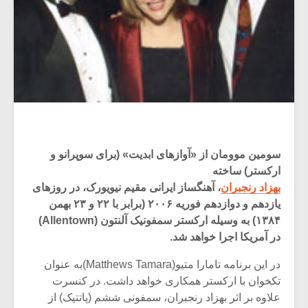
سومین موومان از «آوازهای ابدیت» (برای سوپرانو و
ارکستر) ساخته
بهزاد رنجبران
، آهنگساز ایرانی مقیم نیویورک، در روزهای
یازدهم و دوازدهم فوریه ۲۰۰۶ (برابر با ۲۲ و ۲۳ بهمن
۱۳۸۴) به وسیله ارکستر سمفونیک آلنتون (Allentown)
در آمریکا اجرا خواهد شد.
در این برنامه تامارا متیو(Matthews Tamara)به عنوان
تکخوان با ارکستر همکاری خواهد داشت. در کنسرت
علاوه بر اثر بهزاد رنجبران، سمفونی ششم (پاتتیک) از