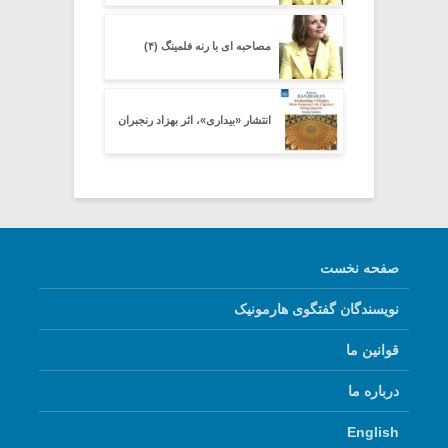
مصاحبه ای با رنه فلمینگ (۴)
انتشار «بیداری»، اثر بهزاد رنجبران
صفحه نخست
نویسندگان گفتگوی هارمونیک
قوانین ما
درباره ما
English