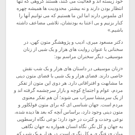
خود زیسته اند و فعالیت می کنند، هستند گروهی که تنها
انتظار بودن دارند و نه بیشتر. محدودیت ها همیشه چهره
ای ملموس دارند اما این ما هستیم که می توانیم آنها را
کنار بزنیم و بی اعتنا به بودنشان، تلاشی مضاعف داشته
باشیم.»
دکتر مسعود میری، ادیب و پژوهشگر متون کهن، در
سخنانی با عنوان روایت های هزار و یک شبی از زنان
موسیقی، دیگر سخنران مراسم بود:
«زنان موسیقی در داستان های هزار و یک شب نقش
خاصی دارند. فضای هزار و یک شبی با فضای متون دینی
ما مشابهت و افتراقاتی دارد. هر دوی این متون از تفکر
مردم، عوام و اجتماع کوچه و بازار سرچشمه گرفته اند و
از یک سرمنشا سیراب می شوند؛ آن هم تفکر معنوی
مردم است. جهان شناسی ای که برای متون فولکلور و
متون دینی وجود دارد، براساس آنچه که بعد ها دیده شده،
نوعی وحدت و کثرت در خود دارد؛ نوعی نگاه ارسطویی
به جهان و کل نگر. نگاه انسان همواره به جهان نگاهی
میانِ جزءنگری و کل نگری است. در هزار و یک شب که