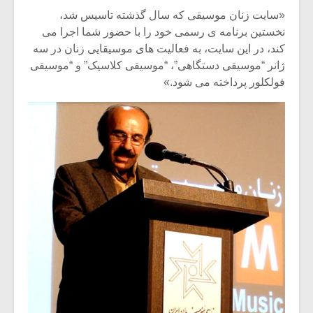
«سایت زنان موسیقی که سال گذشته تاسیس شد،
نخستین برنامه ی رسمی خود را با حضور شما اجرا می
کند، در این سایت، به فعالیت های موسیقایی زنان در سه
ژانر “موسیقی دستگاهی”، “موسیقی کلاسیک” و “موسیقی
فولکلور پرداخته می شود.»
میکلوش روژا
موریس ژار
یادداشتی بر موسیقی
دوره آموزش
متن فیلم «متری
موسیقی بر