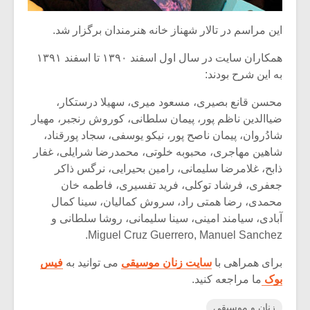
این مراسم در تالار شهناز خانه هنرمندان برگزار شد.
همکاران سایت در سال اول اسفند ۱۳۹۰ تا اسفند ۱۳۹۱
به این شرح بودند:
محسن قانع بصیری، مسعود میری، سهیلا درستکار،
ضیاالدین ناظم پور، پیمان سلطانی، کوروش رنجبر، مهیار
شادُروان، پیمان ناصح پور، نیکو یوسفی، سجاد پورقناد،
شاهین مهاجری، محبوبه خلوتی، محمدرضا شرایلی، غفار
ذابح، غلامرضا سلیمانی، رامین بحیرایی، نرگس ذاکر
جعفری، فرشاد توکلی، فرید تفسیری، فاطمه خان
محمدی، رضا همتی راد، سروش کمالیان، سینا کمال
آبادی، سیامند امینی، سینا سلیمانی، روشا سلطانی و
Miguel Cruz Guerrero, Manuel Sanchez.
برای همراهی با
سایت زنان موسیقی
می توانید به
فیس
بوک
ما مراجعه کنید.
زنان و موسیقی