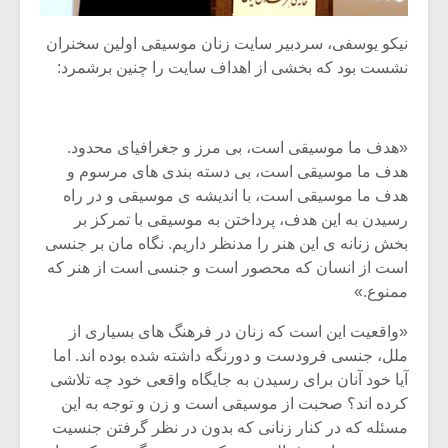
شیش و نیم»
موسیقی فی
برگزار می 
نیکو یوسفی، سردبیر سایت زنان موسیقی اولین سخنران
اگر نمی توانی
سکانسی به 
نشست بود که بخشی از اهداف سایت را چنین برشمرد:
مشهورترین باشی،
موسیقی فیلم 
بدنام ترین باش
«هدف ما موسیقی است، بی مرز و جغرافیای محدود.
هدف ما موسیقی است، بی دسته بندی های مرسوم و
هدف ما موسیقی است، با اندیشه ی موسیقی و در راه
رسیدن به این هدف، پرداختن به موسیقی با تمرکز بر
بخش زنانه ی این هنر را مدنظر داریم. نگاه مان بر جنسی
است از انسان که محصور است و جنسی است از هنر که
ممنوع.»
«واقعیت این است که زنان در فرهنگ های بسیاری از
ملل، جنسی فرودست و دورنگه داشته شده بوده اند. اما
آیا خود آنان برای رسیدن به جایگاه واقعی خود چه تلاشی
کرده اند؟ صحبت از موسیقی است و زن و توجه به این
مسئله که در کنار زنانی که بدون در نظر گرفتن جنسیت