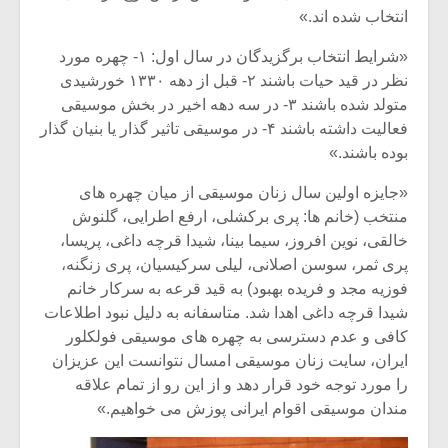
انتخاب شده اند.»
«شرایط انتخاب برگزیدگان در سال اول: ۱- چهره مورد
نظر در قید حیات باشند ۲- قبل از دهه ۱۳۳۰ خورشیدی
متولد شده باشند ۳- در سه دهه اخیر در بخش موسیقی
فعالیت داشته باشند ۴- در موسیقی تاثیر گذار یا بنیان گذار
بوده باشند.»
«جایزه اولین سال زنان موسیقی از میان چهره های
منتخب (خانم ها: پری برکشلی، ارفع اطرایی، گلنوش
خالقی، نوین افروز، سیما بینا، شیدا قرچه داغی، پریسا،
پری ثمر، سوسن اصلانی، لیلی سرکیسیان، پری زنگنه،
فوزیه مجد و فریده بهبود) به قید قرعه به سرکار خانم
شیدا قرچه داغی اهدا شد. متاسفانه به دلیل نبود اطلاعات
کافی و عدم دسترسی به چهره های موسیقی فولکلور
ایران، سایت زنان موسیقی امسال نتوانست این عزیزان
را مورد توجه خود قرار دهد و از این رو از تمام علاقه
مندان موسیقی اقوام ایرانی پوزش می خواهیم.»