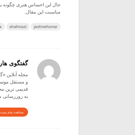
حال این احساس هنری چگونه بوج
مناسبت این مقال.
jashnehonar
shahnazi
عل
گفتگوی هار
و مستقل موسیق
قدیمی ترین م
به روزرسانی م
مشاهده تمام پست 