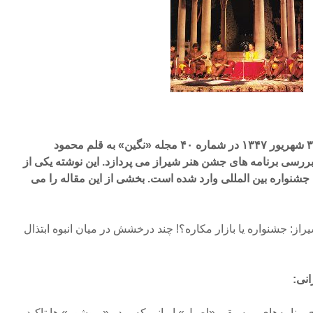
نوشته ای که پیش رو دارید در ۳۱ شهریور ۱۳۴۷ در شماره ۴۰ مجله «نگین» به قلم محمود
بررسی برنامه های جشن هنر شیراز می پردازد. این نوشته یکی از
ن جشنواره بین المللی وارد شده است. بخشی از این مقاله را می
ز: جشنواره یا بازار مکاره؟! چند درخشش در میان انبوه ابتذال
انی:
رنامه‌های‌ موسیقی «اصیل» ایرانی که – در «بروشور» ها تاکید