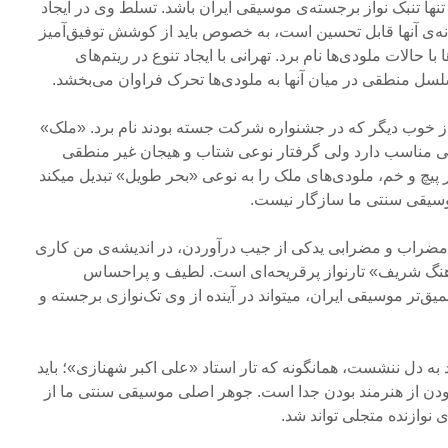
ها تنبک‌ نواز برجسته‌ی موسیقی ایران باشد. تسلط وی در ایجاد
نه‌ی‌ آنها قابل تحسین است، به خصوص باید از کوشش‌ توفیق‌آمیز
 حالات ملودی‌ها نام برد. تهرانی با ایجاد تنوع در ریتم‌های
لسل منطقی در میان آنها به ملودی‌ها تحرک‌ فراوان می‌بخشد.
واز خوب‌ دیگر که در جشنواره شرکت جسته بودند نام برد. «ملک»
ی مناسب‌ دارد ولی گرفتار نوعی شتاب و هیجان غیر منطقی‌
پر پیچ و خم، ملودی‌های ملک را به نوعی «بحر طویل» تبدیل‌ میکند
موسیقی‌ سنتی ما سازگار نیست.
ضراب و مضرابی یدکی از جیب‌ درآوردن، در اندیشه‌ی من کاری
هنگ شریف» تارنواز پرقریحه‌ای است. لطیف و پراحساس
یق‌تر موسیقی ایران، میتواند در آینده از وی تک‌نوازی برجسته و
د به دل‌ ننشست، همانگونه که تار استاد «علی اکبر شهنازی»؛ باید
ن از هنرمند بودن جدا است. جوهر اصلی موسیقی سنتی‌ ما از
وازنده‌ متجلی تواند شد.