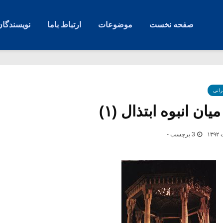
صفحه نخست
موضوعات
ارتباط باما
نویسندگان
رانی
 انبوه ابتذال (۱)
3 برچسب -