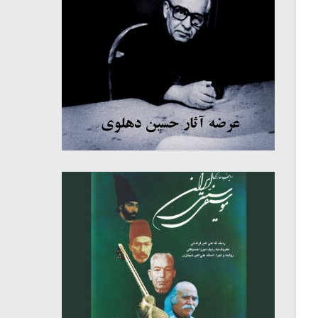
میکلوش روژا
موریس ژار