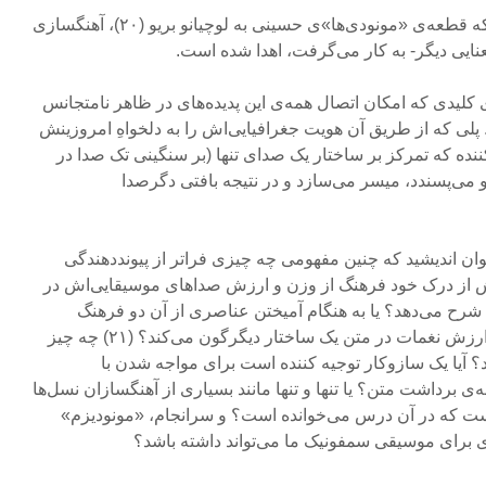
از همین رو شاید بی‌دلیل نباشد که قطعه‌ی‌ «مونودی‌ها»‌ی حسینی به لوچیانو بریو (۲۰)، آهنگسازی
عنایی دیگر- به کار می‌گرفت، اهدا شده است.
کلیدی که امکان اتصال همه‌ی این پدیده‌های در ظاهر نامتجانس
. پلی که از طریق آن هویت جغرافیایی‌اش را به دلخواهِ امروزینش
ننده که تمرکز بر ساختار یک صدای تنها (بر سنگینی تک صدا در
می‌پسندد، میسر می‌سازد و در نتیجه بافتی دگرصدا
 اندیشید که چنین مفهومی چه چیزی فراتر از پیونددهندگی
یش از درک خود فرهنگ از وزن و ارزش صداهای موسیقایی‌اش در
شرح می‌دهد؟ یا به هنگام آمیختن عناصری از آن دو فرهنگ
موسیقایی چه چیز را در وزن و ارزش نغمات در متن یک ساختار دیگرگون می‌کند؟ (۲۱) چه چیز
 آیا یک سازوکار توجیه کننده است برای مواجه شدن با
‌ی برداشت متن؟ یا تنها و تنها مانند بسیاری از آهنگسازان نسل‌ها
ست که در آن درس می‌خوانده است؟ و سرانجام، «مونودیزم»