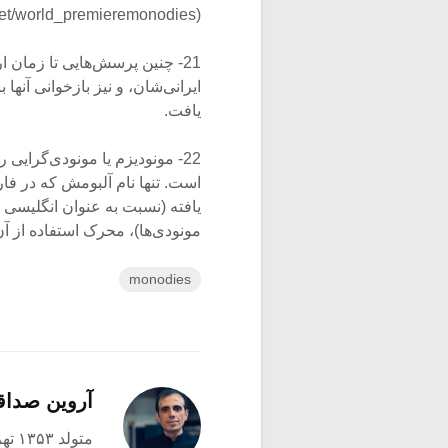
(http://www.mehdihosseini.net/world_premieremonodies/).
21- چنین پرسش‌هایی تا زمان ا
ایرانی‌شان، و نیز بازخوانی آنه
یافت.
22- مونودیزم یا مونودی‌گرایی
است. تنها نام آلبومش که در فار
مونودی‌ها)، محرک استفاده از آ
monodies
آروین صدا
متولد ۱۳۵۳ تهران