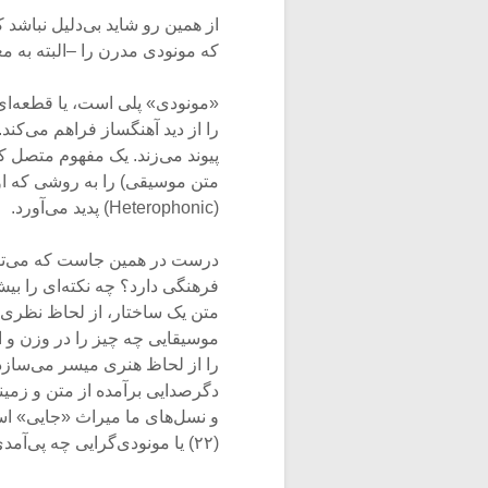
که مونودی مدرن را –البته به م
«مونودی» پلی است، یا قطعه‌ای 
را از دید آهنگساز فراهم می‌کند
پیوند می‌زند. یک مفهوم متصل ک
متن موسیقی) را به روشی که او 
(Heterophonic) پدید می‌آورد.
درست در همین جاست که می‌توان
فرهنگی دارد؟ چه نکته‌ای را ب
متن یک ساختار، از لحاظ نظری 
را از لحاظ هنری میسر می‌سازد؟
دگرصدایی برآمده از متن و زمینه
و نسل‌های ما میراث «جایی» ا
(۲۲) یا مونودی‌گرایی چه پی‌آمدی برای موسیقی سمفونیک ما می‌تواند داشته باشد؟