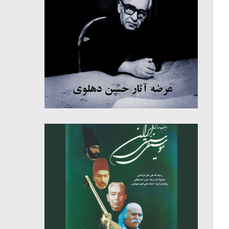
میکلوش روژا
موریس ژار