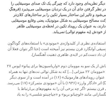
یگر نظریه‌ای وجود دارد که چیرگی یک تک صدای موسیقایی را
 در نظر گرفتن جای آن در یک نردبان موسیقایی می‌پذیرد (فرهنگِ
ی‌شود و تاثیر این ساختار بسیار تکین را بر ساختارهای کلان‌تر
رکت مصالح موسیقایی به شکل مونودیک، یعنی وقایع موسیقایی
ارند، به عنوان یک رویداد تکین در لحظه‌ی موسیقایی ظاهر
ز خودش (به مفهوم توالی) نمی‌یابد.
تفاده‌ی نظری از کلید‌واژه‌ی «مونودی» با استفاده‌های گوناگون
سیقی آوانگارد قرن بیستم نیز آمیخته است (حتا اگر نتوان فعلا آن
ان داد دست‌کم در لایه‌ی ظاهری ذهنیت آهنگساز).
این مفهومی است که بُن تاریخی‌اش از یک سو به موومان دوم «واریاسیون‌ها برای پیانو» اپوس ۲۷
اثر «آنتون وبرن» (۱۹۳۶)، همان «موومان ۲۲ میزانی […] که به شکل توالی نت‌های تنها به همراه
آکوردهایی اندک [آن هم] فقط به عنوان رویدادهای هارمونیک» (۱۶) در آمده است و از سوی دیگر
به «چگالی ۵/۲۱» (Density 21.5) اثر «ادگار وارز» (۱۹۳۶) با آن «مونودی متمرکز» (۱۷) می‌رسد.
 بیستم -اگر چه برخی آن را به مفهوم‌های بی‌ارتباط با
ردند- آهنگسازانی مانند «لوچیانو بریو» و «جیاچینتو شلسی» را به یاد