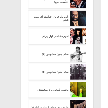
(قسمت دوم)
بابی مک فرین، خواننده ای سنت
شکن
آسیب شناسی آواز ایرانی
سالی بدون همایونپور (۲)
سالی بدون همایونپور (۳)
محسن نامجو و راز موفقیتش
طبقه بندی صدای انسان در آواز (۱)