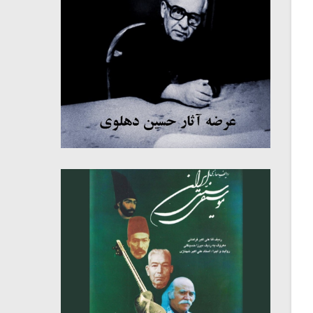
میکلوش روژا
موریس ژار