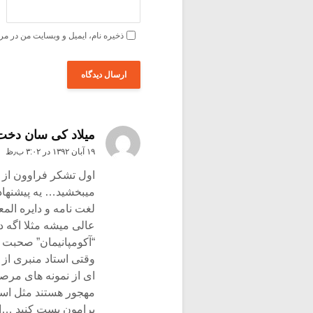
ذخیره نام، ایمیل و وبسایت من در مر
میلاد کی سان دخت
۱۹ آبان ۱۳۹۲ در ۳:۰۲ ب٫ظ
اول تشکر فراوون از 
میبخشید… یه پیشنهاد
لغت نامه و دایره ال
عالی میشه مثلا اگه 
“آکومپانیمان” صحبت 
وقتی استاد منبری از
ای از نمونه های مرصع
مهجور هستند مثل است
برامون پست کنید …اطم