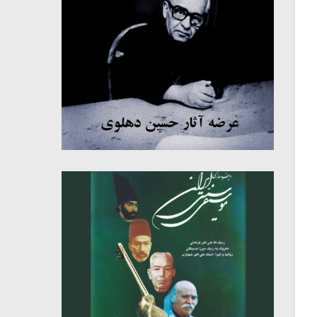
میکلوش روژا
موریس ژار