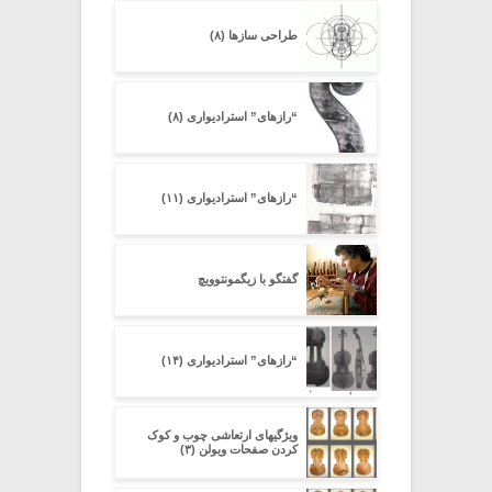
طراحی سازها (۸)
“رازهای” استرادیواری (۸)
“رازهای” استرادیواری (۱۱)
گفتگو با زیگمونتوویچ
“رازهای” استرادیواری (۱۴)
ویژگیهای ارتعاشی چوب و کوک
کردن صفحات ویولن (۳)