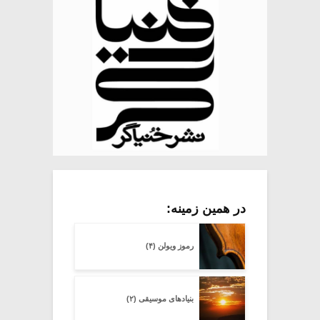
در همین زمینه:
رموز ویولن (۴)
بنیادهای موسیقی (۲)