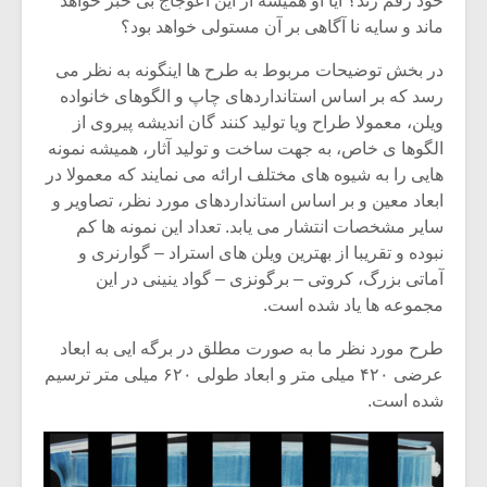
خود رقم زند؟ آیا او همیشه از این اعوجاج بی خبر خواهد
ماند و سایه نا آگاهی بر آن مستولی خواهد بود؟
در بخش توضیحات مربوط به طرح ها اینگونه به نظر می
رسد که بر اساس استانداردهای چاپ و الگوهای خانواده
ویلن، معمولا طراح ویا تولید کنند گان اندیشه پیروی از
الگوها ی خاص، به جهت ساخت و تولید آثار، همیشه نمونه
هایی را به شیوه های مختلف ارائه می نمایند که معمولا در
ابعاد معین و بر اساس استانداردهای مورد نظر، تصاویر و
سایر مشخصات انتشار می یابد. تعداد این نمونه ها کم
نبوده و تقریبا از بهترین ویلن های استراد – گوارنری و
آماتی بزرگ، کروتی – برگونزی – گواد ینینی در این
مجموعه ها یاد شده است.
میکلوش روژا
موریس ژار
طرح مورد نظر ما به صورت مطلق در برگه ایی به ابعاد
عرضی ۴۲۰ میلی متر و ابعاد طولی ۶۲۰ میلی متر ترسیم
شده است.
یادداشتی بر موسیقی
دوره آموزش
متن فیلم «متری
موسیقی بر