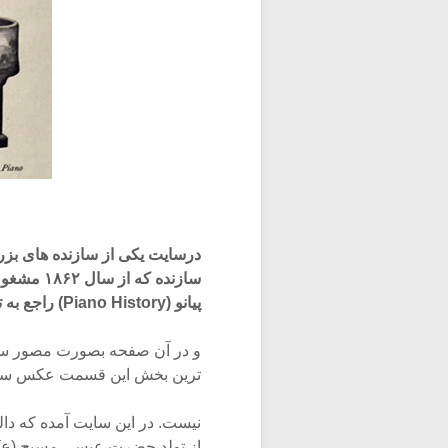
سازنده ک
پیانو (Piano History) راجع به تاریخچه پیانو صحبت کرده است.
و در آن صفحه بصورت مصور سیر تک
ترین بخش این قسمت عکس سازی 
از تولد حضرت عیسی مسیح (ع) د