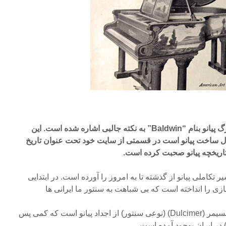
درسایت یکی از سازنده های بزرگ پیانو بنام “Baldwin” به نکته جالبی اشاره شده است. این
ه از سال ۱۸۶۲ مشغول ساخت پیانو است در قسمتی از سایت خود تحت عنوان تاریخ
املی پیانو از گذشته تا به امروز را آورده است. در ابتدایی
را انداخته است که بی شباهت به سنتور ما ایرانی ها
نیست. در این سایت آمده که دالسیمر (Dulcimer) (نوعی سنتور) از اجداد پیانو است که کمی پس
ر ایران بوجود آمده است.