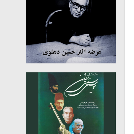
میکلوش روژا
موریس ژار