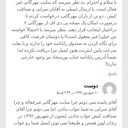
با سلام و احترام ،به نظر میرسد که سایت مهرگانی غیر
فعال است. با ارسال ایمیلی به آقایان سرایی و صداقت
کیش ، دو تن از یاران مهرگانی، درخواست کردم تا
درصورت امکان یک نسخه پی دی اف از مهرگانی ۶
دراختیار اینجانب قرار دهند. بنظر میرسد یا احتمالاً خواسته
من خیلی! غیر معقول است!! یا دوستان فرصت کافی
برای نگاه کردن به صندوق رایانامه خود را ندارند و یا بعلت
سرعت پایین اینترنت هنوز ایمیل مرا دریافت نکرده اند!
ضمناً آدرس رایانامه جناب پورسجاد نیز وجود خارجی
ندارد!!
پاسخ
دوست
۱۱ شهریور ۱۳۹۳ در ۴:۴۴ ق٫ظ
آقای پاینده نمی دونم چرا سایت مهرگانی غیرفعاله و چرا
آقای سرایی به شما جواب ندادن. اما می دونم چرا آقای
صداقت کیش جواب ندادن. ایشون از شهریور ۱۳۹۲ در
زندان اوین هستن و طبیعتا نمی تونن ایمیل شما رو جواب