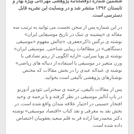
ششمین شماره دوفصلنامه پژوهشی مهرگانی ویژه بهار و
تابستان ۱۳۹۲ منتشر شد و در وبسایت این نشریه قابل
دسترسی است.
در این شماره پس از سخن نخست می توانید به ترتیب سه
مقاله ی «پیشینه ی تنبک در تاریخ موسیقایی ایران»
نوشته ی نرگس ذاکرجعفری، «چالش مفهوم «موسیقی
دستگاهی» در مطالعات زیبایی شناختی ِ موسیقی ایران»
نوشته ی پویا سرایی، «ارایه الگویی از ریتم تصادفی با
وزن متغیر در موسیقی با استفاده از دنباله های ریاضی»
نوشته ی عبداله عبدی را در بخش مقالات که مختص
نوشتارهای پژوهشی تألیفی است بخوانید.
پس از مقالات تألیفی، ترجمه ی سخنرانی تئودور آدورنو
میکلوش روژا
موریس ژار
در بابِ آنالیز موسیقی در نظر گرفته و با ترجمه ی وحید
افتخار حسینی در اختیار علاقه مندان واقع شده است. در
بخش نقد به معرفی و نقد کتاب «اقتصاد موسیقی» نوشته
دکتر محمدرضا آزاده فر به قلم سعید یعقوبیان اختصاص
یادداشتی بر موسیقی
دوره آموزش
داده شده است.
متن فیلم «متری
موسیقی بر