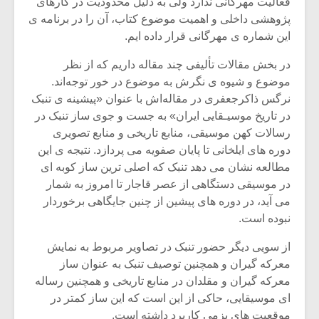
فعالیت مهرگانی ندارد ولی به دلیل محدودیت در کارهای
پژوهشی داخلی و اهمیت موضوع کتاب، آن را در برنامه ی
این شماره ی مهرگانی قرار داده ایم.
در بخش مقالات تألیفی چند مقاله داریم که از نظر
موضوع و شیوه ی نگرش به موضوع در خور توجه‌اند.
نرگس ذاکرجعفری در مقاله‌اش با عنوان «پیشینه ی تنبک
در تاریخ موسیـقایی ایران» به جست و جوی ساز تنبک در
رسالات کهن موسیقی، منابع تاریخی و منابع تصویری
دوره های ایلخانی تا پایان صفویه می پردازد. نتیجه ی این
مطالعه نشان می دهد تنبک که اصلی ترین ساز کوبه ای
در موسیقی دستگاهی از عصر قاجار تا امروز به شمار
می آید، در دوره های پیشین از چنین جایگاهی برخوردار
نبوده است.
از سویی دیگر حضور تنبک در تصاویر مربوط به نمایش
معرکه گیران و همچنین توصیف تنبک به عنوان ساز
معرکه گیران و مقلدان در منابع تاریخی و همچنین رساله
ای موسیقایی، حاکی از این است که این ساز کمتر در
موقعیت های بزمی کاربرد داشته است.