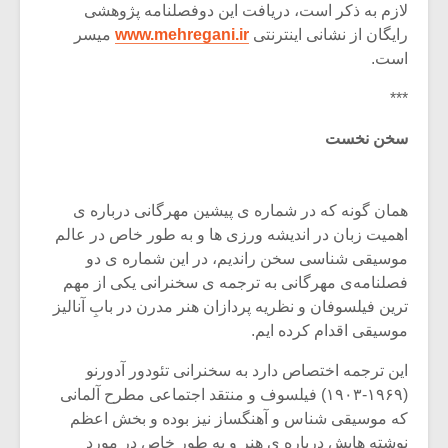
شیش و نیم»
موسیقی فی
لازم به ذکر است، دریافت این دوفصلنامه‌ پژوهشی
برگزار می 
رایگان از نشانی اینترنتی
www.mehregani.ir
میسر
است.
اگر نمی توانی
سکانسی به 
مشهورترین باشی،
موسیقی فیلم 
***
بدنام ترین باش
سخن نخست
همان گونه که در شماره ی پیشین مهرگانی درباره ی
اهمیت زبان در اندیشه ورزی ها و به طور خاص در عالم
موسیقی شناسی سخن راندیم، در این شماره ی دو
فصلنامه‌ی مهرگانی به ترجمه ی سخنرانی یکی از مهم
ترین فیلسوفان و نظریه پردازان هنر مدرن در بابِ آنالیز
موسیقی اقدام کرده ایم.
این ترجمه اختصاص دارد به سخنرانی تئودور آدورنو
(۱۹۶۹-۱۹۰۳) فیلسوف و منتقد اجتماعى مطرح آلمانی
که موسیقی شناس و آهنگساز نیز بوده و بخش اعظم
نوشته هایش درباره ی هنر و به طور خاص در مورد