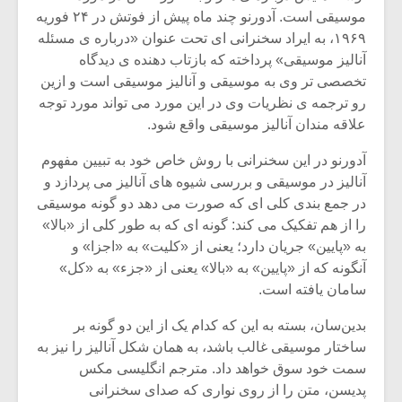
موسیقی است. آدورنو چند ماه پیش از فوتش در ۲۴ فوریه
۱۹۶۹، به ایراد سخنرانی ای تحت عنوان «درباره ی مسئله
آنالیز موسیقی» پرداخته که بازتاب دهنده ی دیدگاه
تخصصی تر وی به موسیقی و آنالیز موسیقی است و ازین
رو ترجمه ی نظریات وی در این مورد می تواند مورد توجه
علاقه مندان آنالیز موسیقی واقع شود.
آدورنو در این سخنرانی با روش خاص خود به تبیین مفهوم
آنالیز در موسیقی و بررسی شیوه های آنالیز می پردازد و
در جمع بندی کلی ای که صورت می دهد دو گونه موسیقی
را از هم تفکیک می کند: گونه ای که به طور کلی از «بالا»
به «پایین» جریان دارد؛ یعنی از «کلیت» به «اجزا» و
آنگونه که از «پایین» به «بالا» یعنی از «جزء» به «کل»
سامان یافته است.
بدین‌سان، بسته به این که کدام یک از این دو گونه بر
ساختار موسیقی غالب باشد، به همان شکل آنالیز را نیز به
سمت خود سوق خواهد داد. مترجم انگلیسی مکس
پدیسن، متن را از روی نواری که صدای سخنرانی