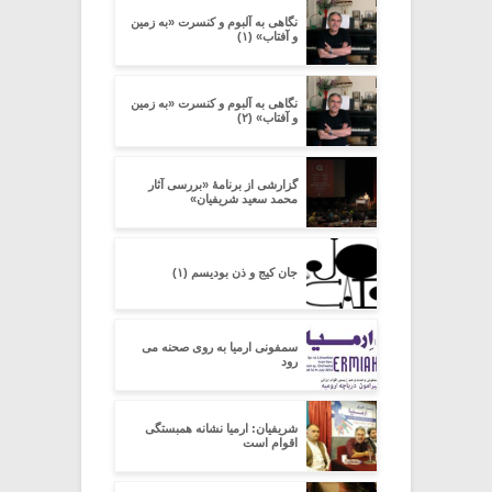
نگاهی به آلبوم و کنسرت «به زمین
و آفتاب» (۱)
نگاهی به آلبوم و کنسرت «به زمین
و آفتاب» (۲)
گزارشی از برنامۀ «بررسی آثار
محمد سعید شریفیان»
جان کیج و ذن بودیسم (۱)
سمفونی ارمیا به روی صحنه می
رود
شریفیان: ارمیا نشانه همبستگی
اقوام است