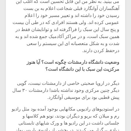
می بینید. به نظر من این قابل تحسین است که اغلب این
آهنگسازان آوانگارد قبلی شجاعت اعلام به بن بست
رسیدن خود را داشته اند و تعییر مسیر خود را اعلام
عمومی کرده اند. ولی هستند افرادی که در طی آن بیست
و پنج سال این سبک را فراگرفته اند و توانایشان فقط در
همین سبک است، و در مراکز آکادمیک جمع شده اند و به
شدت و به شکل متعصبانه ای این سیستم را سعی
درحفظ کردن دارند.
وضعیت دانشگاه دارمشتات چگونه است؟ آیا هنوز
مرکزیت این سبک با این دانشگاه است؟
دیگر در اروپا صحبتی خاصی از دارمشتات نیست، گویی
دیگر چنین مرکزی وجود نداشته باشد! دارمشتات ۳۰ سال
میکلوش روژا
موریس ژار
پیش قطبی بود برای موسیقی آوانگارد.
در استودیوهای رادیویی مکانهایی بوجود آمده بود مثل رادیو
رم و میلان که بریو و دیگران بودند، نونو هم کلاسها و
یادداشتی بر موسیقی
دوره آموزش
جلساتی داشت در این رادیو ها و ورک شاپهای تابستانی
متن فیلم «متری
موسیقی بر
زیادی برگزار می کردند. در بخشی از رادیوی پاریس بولز