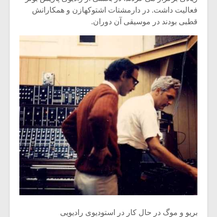
شیش و نیم»
موسیقی فی
فعالیت داشت. در دارمشتات اشتوکهازن و همکارانش
برگزار می 
قطبی بودند در موسیقی آن دوران.
اگر نمی توانی
سکانسی به 
مشهورترین باشی،
موسیقی فیلم 
بدنام ترین باش
بریو و موگ در حال کار در استودیوی رادیویی