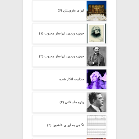
اپرای متروپلیتن (۶)
جوزپه وردی، اپراساز محبوب (۱)
جوزپه وردی، اپراساز محبوب (۲)
جذابیت انکار شده
پیترو ماسکانی (۴)
نگاهی به اپرای عاشورا (۲)