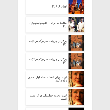
اپرای آیدا (۱)
مغالطات ایرانی – اتنوموزیکولوژی
(۱)
پرکار در جزییات، سردرگم در کلیّت
(۲)
پرکار در جزییات، سردرگم در کلیّت
(۳)
لیپت: برای انتخاب استاد آواز تحقیق
زیادی کنید!
لیپت: تجربه خوانندگی در کر مفید
است