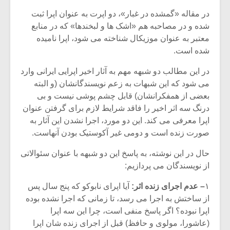
شیش و نیم»
موسیقی فی
برگزار می 
در مقاله «گمشده در غبار»، دو اپرت به عنوان اپرا ثبت
شده و در مصاحبه هم «اشک ها و لبخندها» که در منابع
اگر نمی توانی
سکانسی به 
معتبر به عنوان موزیکال شناخته می شود، اپرا نامیده
مشهورترین باشی،
موسیقی فیلم 
شده است.
بدنام ترین باش
در این مطالب دو شبهه مهم به آثار اخیر اپرایی ایرانی وارد
می شود که این شبهات به زعم نویسندگانشان (و البته
بعضی از همفکرانشان) قابل چشم پوشی نیست و بی
درنگ سه اثر اخیر را فاقد شرایط لازم برای گرفتن عنوان
اپرا معرفی می کند. این دو مورد، اجرا نشدن این آثار به
صورت زنده است و دومی غیر آکوستیک بودن آنهاست.
حال در این نوشته، به پاسخ این دو شبهه با عنوان سئوالاتی
از نویسندگان می پردازیم:
۱
– عدم اجرای زنده اثر:
آیا اپرای نابوکو که پنج سال پس
از ساختش به اجرا می رسد، تا زمانی که اجرا نشده بوده
اپرا نبوده؟ اگر پاسخ منفی است، چرا این سه اپرا
(عاشورا، مولوی و حافظ) قبل از اجرای زنده شان اپرا