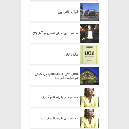
اپرای ایالتی وین
طبقه بندی صدای انسان در آواز (۳)
نیکلا واکای
افتتاح تالار MUMUTH با درخشش
دو خواننده ایرانی!
مصاحبه ای با رنه فلمینگ (۱)
مصاحبه ای با رنه فلمینگ (۲)