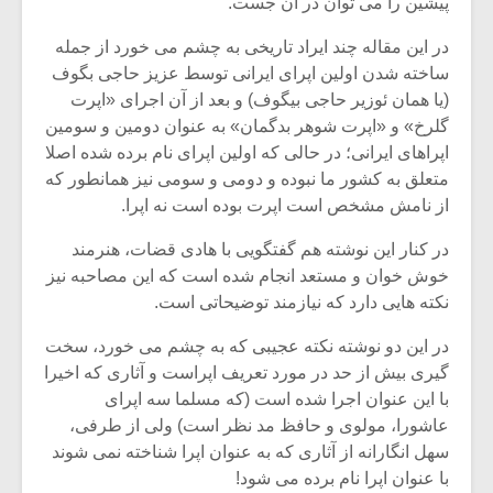
پیشین را می توان در آن جست.
در این مقاله چند ایراد تاریخی به چشم می خورد از جمله
ساخته شدن اولین اپرای ایرانی توسط عزیز حاجی بگوف
(یا همان ئوزیر حاجی بیگوف) و بعد از آن اجرای «اپرت
گلرخ» و «اپرت شوهر بدگمان» به عنوان دومین و سومین
اپراهای ایرانی؛ در حالی که اولین اپرای نام برده شده اصلا
متعلق به کشور ما نبوده و دومی و سومی نیز همانطور که
از نامش مشخص است اپرت بوده است نه اپرا.
در کنار این نوشته هم گفتگویی با هادی قضات، هنرمند
خوش خوان و مستعد انجام شده است که این مصاحبه نیز
نکته هایی دارد که نیازمند توضیحاتی است.
میکلوش روژا
موریس ژار
در این دو نوشته نکته عجیبی که به چشم می خورد، سخت
گیری بیش از حد در مورد تعریف اپراست و آثاری که اخیرا
با این عنوان اجرا شده است (که مسلما سه اپرای
عاشورا، مولوی و حافظ مد نظر است) ولی از طرفی،
یادداشتی بر موسیقی
دوره آموزش
سهل انگارانه از آثاری که به عنوان اپرا شناخته نمی شوند
متن فیلم «متری
موسیقی بر
با عنوان اپرا نام برده می شود!