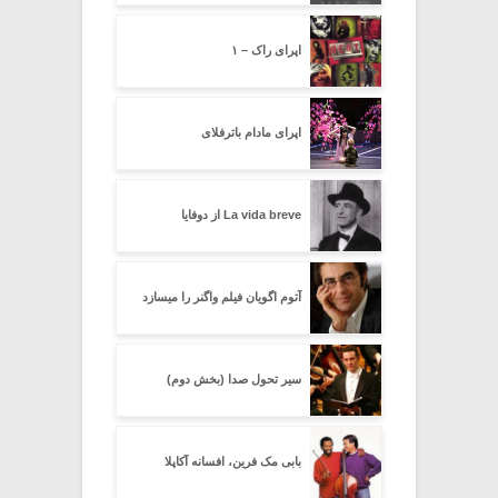
اپرای راک – ۱
اپرای مادام باترفلای
La vida breve از دوفایا
آتوم اگویان فیلم واگنر را میسازد
سیر تحول صدا (بخش دوم)
بابی مک فرین، افسانه آکاپلا