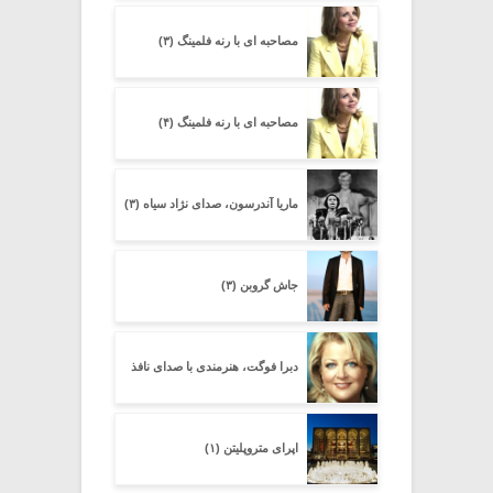
مصاحبه ای با رنه فلمینگ (۳)
مصاحبه ای با رنه فلمینگ (۴)
ماریا آندرسون، صدای نژاد سیاه (۳)
جاش گروبن (۳)
دبرا فوگت، هنرمندی با صدای نافذ
اپرای متروپلیتن (۱)