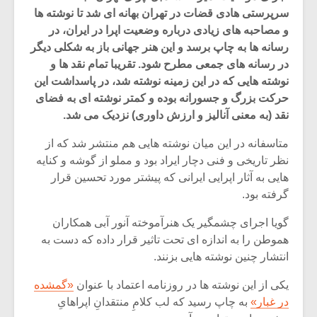
سرپرستی هادی قضات در تهران بهانه ای شد تا نوشته ها
و مصاحبه های زیادی درباره وضعیت اپرا در ایران، در
رسانه ها به چاپ برسد و این هنر جهانی باز به شکلی دیگر
در رسانه های جمعی مطرح شود. تقریبا تمام نقد ها و
نوشته هایی که در این زمینه نوشته شد، در پاسداشت این
حرکت بزرگ و جسورانه بوده و کمتر نوشته ای به فضای
نقد (به معنی آنالیز و ارزش داوری) نزدیک می شد.
متاسفانه در این میان نوشته هایی هم منتشر شد که از
نظر تاریخی و فنی دچار ایراد بود و مملو از گوشه و کنایه
هایی به آثار اپرایی ایرانی که پیشتر مورد تحسین قرار
گرفته بود‌.
گویا اجرای چشمگیر یک هنرآموخته آنور آبی همکاران
هموطن را به اندازه ای تحت تاثیر قرار داده که دست به
انتشار چنین نوشته هایی بزنند.
یکی از این نوشته ها در روزنامه اعتماد با عنوان
«گمشده
در غبار»
به چاپ رسید که لب کلامِ منتقدانِ اپراهایِ