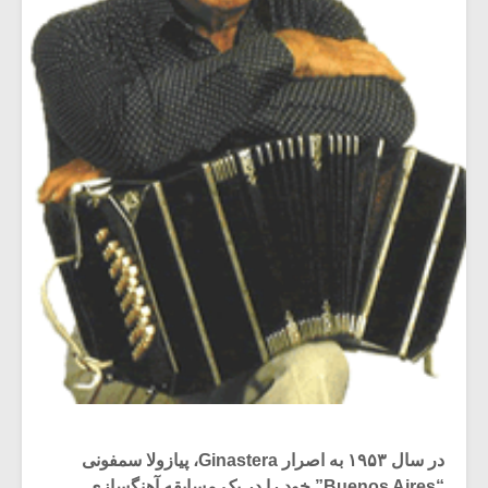
در سال ۱۹۵۳ به اصرار Ginastera، پیازولا سمفونی
“Buenos Aires” خود را در یک مسابقه آهنگسازی