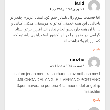
farid
۶ شهریور ۱۳۸۵ در ۴:۵۵ ب٫ظ
آقا قسمت سوم رال بلندتر ختم کن. استاد عزیزم چقدر تو
باحالی . این همه خدمتی که تو به موسیقی میکنی کیانی و
… با آن همه دارددینبو انجام نداده اند. آفرین بر تو استاد
گرامی. در ضمن ما در این کشور استعداهایی داشتیم که
کم از پیاتزولا نداشته اند.
پاسخ
roozbe
۹ شهریور ۱۳۸۵ در ۳:۰۸ ق٫ظ
salam.jedan merc.kash chand ta az nothash mesl
:MILONGA DEL ANGLE 2:VERANO PORTENO
3:perimaverano portena 4:la muerte del angel rp
mizashtin
پاسخ