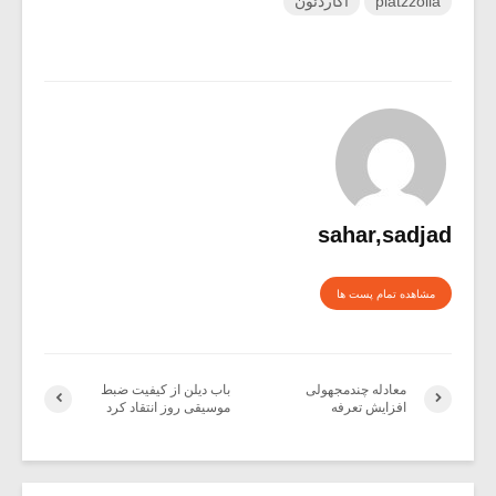
piatzzolla
آکاردئون
sahar,sadjad
مشاهده تمام پست ها
معادله چندمجهولی
باب دیلن از کیفیت ضبط
افزایش تعرفه
موسیقی روز انتقاد کرد