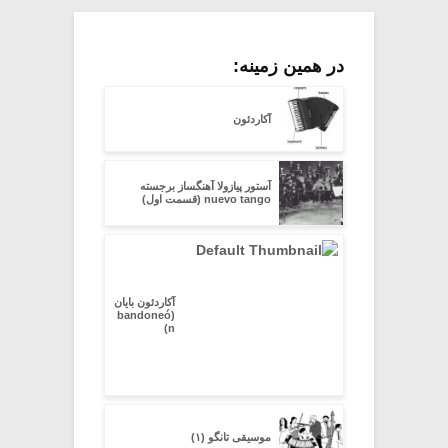
در همین زمینه:
آکاردئون
آستور پیازولا آهنگساز برجسته
nuevo tango (قسمت اول)
آکاردئون بایان
(bandoneó
n)
موسیقی تانگو (۱)