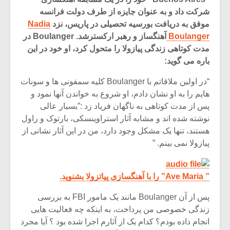
شرکت داد و به عنوان جایزه از طرف دولت فرانسه
موفق به دریافت بورسیه تحصیلی در پاریس، نزد
Nadia
Boulanger
آهنگساز و رهبر ارکسترشد. Boulanger در
مدت کوتاهی زندگی پیازولا را متحول کرد، او خود در این
باره می گوید:
“در اولین ملاقاتم با Boulanger کلیه سمفونی ها و سونات
هایم را به او نشان دادم، او شروع به خواندن آنها نمود و
پس از مدت کوتاهی به ناگهان فریاد زد :”بسیار عالی
نوشته شده اند و مشابه آثار استراوینسکی، بارتوک و راول
هستند، تنها یک مشکل وجود دارد، من در این آثار نشانی از
پیازولا نمی بینم. ”
میکلوش روژا
موریس ژار
” Ave Maria” را با آهنگسازی پیاتزولا بشنوید.
پس از آن Boulanger مانند یک مامور FBI به بررسی
زندگی خصوصی من پرداخت، به اینکه چه فعالیت هایی
یادداشتی بر موسیقی
دوره آموزش
متن فیلم «متری
موسیقی بر
انجام داده بودم؟ کدام یک از آثارم اجرا شده بود ؟ آیا مجرد