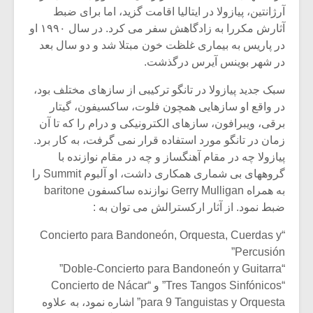
آرژانتین، پیازولا در ایتالیا اقامت گزید، اما برای ضبط
آثارش مکررا به زادگاهش سفر می کرد. در سال ۱۹۹۰ او
در پاریس به بیماری غلظت خون مبتلا شد و دو سال بعد
در شهر بوینس آیرس درگذشت.
سبک جدید پیازولا در تانگو ترکیبی از سازهای مختلف بود،
در واقع او سازهایی همچون فلوت، ساکسیفون، گیتار
برقی، ویبرافون، سازهای الکترونیکی و درام را که تا آن
زمان در تانگو مورد استفاده قرار نمی گرفت، به کار برد.
پیازولا چه در مقام آهنگساز و چه در مقام نوازنده با
گروههای بی شماری همکاری داشت، او آلبوم Summit را
به همراه Gerry Mulligan نوازنده ساکسفون baritone
ضبط نمود. از آثار ارکسترالش می توان به :
“Concierto para Bandoneón, Orquesta, Cuerdas y
Percusión”
“Doble-Concierto para Bandoneón y Guitarra”
“Tres Tangos Sinfónicos” و “Concierto de Nácar
para 9 Tanguistas y Orquesta” اشاره نمود، به علاوه