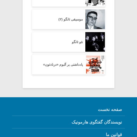
موسیقی تانگو (۲)
نئو تانگو
یادداشتی بر آلبوم «درنادئون»
صفحه نخست
نویسندگان گفتگوی هارمونیک
قوانین ما