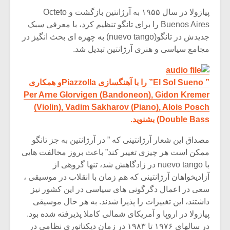
پیازولا در سال ۱۹۵۵ به آرژانتین بازگشت و Octeto
Buenos Aires را برای تانگو تنظیم کرد، با معرفی سبک
جدیدش در تانگو(nuevo tango) به چهره ای بحث انگیز در
مجامع سیاسی و هنری آرژانتین تبدیل شد.
” El Sol Sueno” را با آهنگسازی Piazzollaو همکاری
Per Arne Glorvigen (Bandoneon), Gidon Kremer
(Violin), Vadim Sakharov (Piano), Alois Posch
(Double Bass بشنوید.
مصداق این شعار آرژانتینی که ” در آرژانتین به جز تانگو
ممکن است هر چیزی تغییر کند” باعث بروز مخالفت هایی
با nuevo tango در زادگاهش شد، تنها گروهی از
آزادیخواهان آرژانتینی که هم زمان با انقلاب در موسیقی ،
سعی در اعمال دگرگونی های سیاسی در این کشور نیز
داشتند، این تغییرات را پذیرا شدند. به هر حال موسیقی
پیازولا در اروپا و آمریکای شمالی کاملا پذیرفته شده بود.
در سالهای ۱۹۷۶ تا ۱۹۸۳ در زمان دیکتاتوری نظامی در