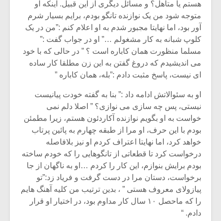
شیش و نیم»
موسیقی فی
هستم یا متاهل؟ و مسائل دیگری از این قبیل. اینکه او
برگزار می 
متوجه شود من یک نوازنده تانگو بودم، برایم بسیار شرم
آور بود، اما نهایتا مجبور شدم به او اعلام کنم :”من در یک
اگر نمی توانی
سکانسی به 
کلوپ شبانه به کار مشغولم …” او در جواب گفت :”
مشهورترین باشی،
موسیقی فیلم 
بدنام ترین باش
مسلما منظورت همان کاباره است ؟ ” در حالی که با خود
می اندیشیدم که دروغ گفتن به این زن مطلقا کار ساده
ای نیست، پاسخ مثبت دادم :”بله، همان کاباره ”
او به سئوالاتش ادامه داد :” بنا به گفته خودت پیانیست
نیستی، پس چه سازی می نوازی؟ ” اصلا دلم نمی
خواست به او بگویم نوازنده آکاردئون هستم، زیرا مطمئن
بودم با این حرف، او مرا از طبقه چهارم به پائین پرتاب
خواهد کرد، اما نهایتا اعتراف کردم او نیز بلافاصله
درخواست کرد تا قطعاتی از تانگوهایی را که خودم ساخته
بودم برایش بنوازم، این کار را کردم …او به ناگهان از جا
برخواست، دستان مرا در دست گرفت و فریاد زد:”تو
پیازولای معروف هستی ” ، بدین ترتیب من کلیه آهنگ هایم
را که ماحصل ۱۰ سال کار مداوم بود، در اختیار او قرار
دادم. “