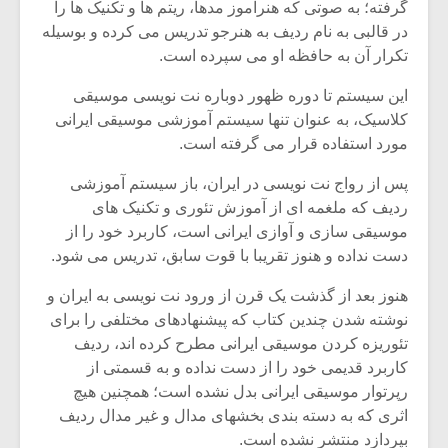
گرفته؛ به صوتی که هنرآموز مدها، ریتم ها و تکنیک ها را
در قالبی به نام ردیف به هنرجو تدریس می کرده و بوسیله
تکرار آن به حافظه او می سپرده است.
این سیستم تا دوره ظهور دوباره نت نویسی موسیقی
کلاسیک، به عنوان تنها سیستم آموزشی موسیقی ایرانی
مورد استفاده قرار می گرفته است.
پس از رواج نت نویسی در ایران، باز سیستم آموزشی
ردیف که ملغمه ای از آموزش تئوری و تکنیک های
موسیقی سازی و آوازی ایرانی است، کاربرد خود را از
دست نداده و هنوز تقریبا با قوت سابق، تدریس می شود.
هنوز بعد از گذشت یک قرن از ورود نت نویسی به ایران و
میکلوش روژا
موریس ژار
نوشته شدن چندین کتاب که پیشنهادهای مختلفی را برای
تئوریزه کردن موسیقی ایرانی مطرح کرده اند، ردیف
کاربرد قدیمی خود را از دست نداده و به قسمتی از
رپرتوار موسیقی ایرانی بدل نشده است؛ همچنین هیچ
یادداشتی بر موسیقی
دوره آموزش
اثری که به دسته بندی بخشهای مدال و غیر مدال ردیف
متن فیلم «متری
موسیقی بر
بپردازد منتشر نشده است.