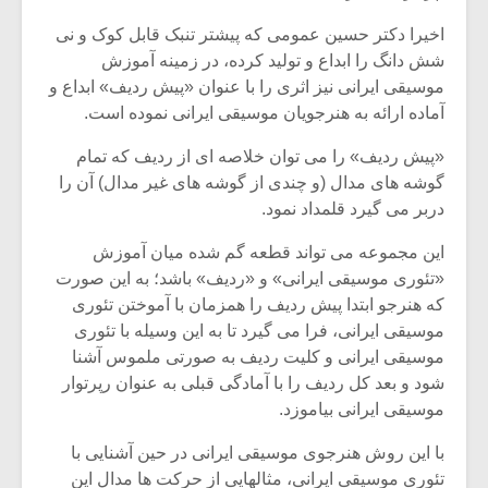
شیش و نیم»
موسیقی فی
برگزار می 
اخیرا دکتر حسین عمومی که پیشتر تنبک قابل کوک و نی
شش دانگ را ابداع و تولید کرده، در زمینه آموزش
اگر نمی توانی
سکانسی به 
موسیقی ایرانی نیز اثری را با عنوان «پیش ردیف» ابداع و
مشهورترین باشی،
موسیقی فیلم 
بدنام ترین باش
آماده ارائه به هنرجویان موسیقی ایرانی نموده است.
«پیش ردیف» را می توان خلاصه ای از ردیف که تمام
گوشه های مدال (و چندی از گوشه های غیر مدال) آن را
دربر می گیرد قلمداد نمود.
این مجموعه می تواند قطعه گم شده میان آموزش
«تئوری موسیقی ایرانی» و «ردیف» باشد؛ به این صورت
که هنرجو ابتدا پیش ردیف را همزمان با آموختن تئوری
موسیقی ایرانی، فرا می گیرد تا به این وسیله با تئوری
موسیقی ایرانی و کلیت ردیف به صورتی ملموس آشنا
شود و بعد کل ردیف را با آمادگی قبلی به عنوان رپرتوار
موسیقی ایرانی بیاموزد.
با این روش هنرجوی موسیقی ایرانی در حین آشنایی با
تئوری موسیقی ایرانی، مثالهایی از حرکت ها مدال این