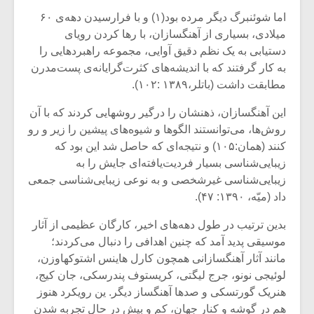
اما شوئنبرگ دیگر مرده بود(۱) و با فرا‌رسیدن دهه‌ی ۶۰
میلادی، بسیاری از آهنگسازان، با رها کردن رویای
دستیابی به یک نظم دقیق آوایی، مجموعه راهبردهایی را
به کار گرفتند که با اندیشه‌های کثرت‌گرایانه‌ی پست‌مدرن
مطابقت داشت (باتلر،۱۳۸۹ :۱۰۲).
این آهنگسازان، ذهنشان را درگیر روشهایی کردند که با آن
روش‌ها، می‌توانستند الگوها و شیوه‌های پیشین را زیر و رو
کنند (همان:۱۰۵) و نتیجه‌ای که حاصل شد این بود که
زیبایی‌شناسی بسیار فردیت‌یافته‌ای جایش را به
زیبایی‌شناسی غیرشخصی و به نوعی زیبایی‌شناسی جمعی
داد (میّه، ۱۳۹۰: ۴۷).
میکلوش روژا
موریس ژار
بدین ترتیب در طول دهه‌های اخیر، کارگان عظیمی از آثار
موسیقی پدید آمد که چنین اهدافی را دنبال می‌کردند؛
مانند آثار آهنگسازانی همچون کارل هاینس اشتوکهاوزن،
لوئیجی نونو، جرج لیگتی، کریستوف پندرسکی، جان کیج،
یادداشتی بر موسیقی
دوره آموزش
هنریک گورتسکی و صدها آهنگساز دیگر. ین رویکرد هنوز
متن فیلم «متری
موسیقی بر
هم در گوشه و کنار جهان، کم و بیش در حال تجربه شدن