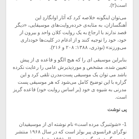
شیش و نیم»
موسیقی فی
است(۲).
برگزار می 
می‌توان اینگونه خلاصه کرد که آثار اوانگاردِ این
اگر نمی توانی
سکانسی به 
آهنگسازان، به مثابه‌ی خرده‌روایت‌های موسیقایی، «دیگر
مشهورترین باشی،
موسیقی فیلم 
بدنام ترین باش
قصد ندارند با ارجاع به یک روایت کلان واحد و بیرون از
خود، خود را توجیه کنند و از ادغام در کلیت‌ها خودداری
می‌ورزند» (نوذری، ۱۳۸۸: ۲۰۸ و ۲۱۶).
بنابراین موسیقی ای را که هیچ الگو و قاعده ی از پیش
تعیین شده، مشخص و مورد‌پذیرش عامی را رعایت نکرده
باشد می توان یک موسیقی پست‌مدرن تلقی کرد و این
گزاره با این توضیح کامل می‌شود که هر موسیقی پست
مدرنی به شیوه ی خود (بر اساس روایت خود) قاعده گریز
است.
پی نوشت
1- «شوئنبرگ مرده است» نام نوشته ای از موسیقیدان
نوگرای فرانسوی پیر بولز است که در سال ۱۹۶۸ منتشر