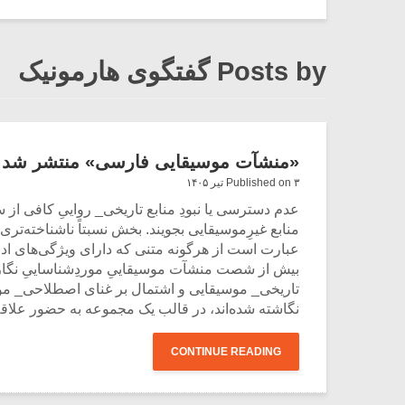
Posts by گفتگوی هارمونیک
«منشآت موسیقایی فارسی» منتشر شد
Published on ۳ تیر ۱۴۰۵
عدم دسترسی یا نبودِ منابع تاریخی_ رواییِ کافی ا
منابع غیرِموسیقایی بجویند. بخش نسبتاً ناشناخته‌ت
عبارت است از هرگونه متنی که دارای ویژگی‌های اد
بیش از شصت منشآت موسیقاییِ موردِشناساییِ نگارند
تاریخی_ موسیقایی و اشتمال بر غنای اصطلاحی_ موس
نگاشته شده‌اند، در قالب یک مجموعه به حضور علاقه
CONTINUE READING