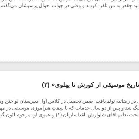
ی‌دانید چقدر به من تلفن کردند و وقتی در جواب احوال پرسیشان می‌گ
ریخ موسیقی از کورش تا پهلوی» (۳)
نی، مؤلف این کتاب به سال ۱۲۹۹ شمسی در رضائیه تولد یافت. ضمن تحصیل در کلاس اول دبیرست
ساریان (۱) و عموی او، مرحوم لئون گریگوریان (۲) قرارگرفت.