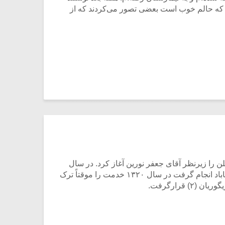
فتم که حالم خوب است بعضی تصور می‌کردند که از
ان نواختن ویلن را زیرنظر آقای جعفر نورین آغاز کرد. در سال
۱۳۱۸ با مدرک دانشسرای مقدماتی وارد خدمت فرهنگ شد و پس از دو سال خدمات که با سِمَتِ هنرآموزی موسیقی در مهاباد انجام گرفت در سال ۱۳۲۰ خدمت را موقتاً ترک