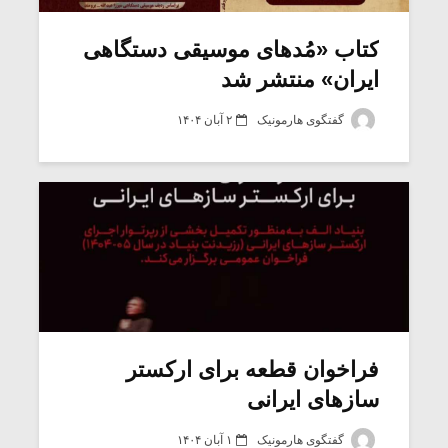
کتاب «مُدهای موسیقی دستگاهی
ایران» منتشر شد
گفتگوی هارمونیک
۲ آبان ۱۴۰۴
میکلوش روژا
موریس ژار
فراخوان قطعه برای ارکستر
سازهای ایرانی
یادداشتی بر موسیقی
دوره آموزش
متن فیلم «متری
موسیقی بر
گفتگوی هارمونیک
۱ آبان ۱۴۰۴