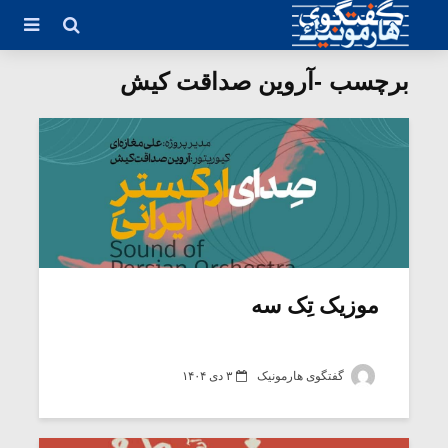
برچسب -آروین صداقت کیش
موزیک تِک سه
گفتگوی هارمونیک
۳ دی ۱۴۰۴