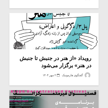
شیش و نیم»
موسیقی فی
برگزار می 
اگر نمی توانی
سکانسی به 
مشهورترین باشی،
موسیقی فیلم 
بدنام ترین باش
رویداد «از هنر در جنبش تا جنبش
در هنر» برگزار می‌شود
گفتگوی هارمونیک
۲ مهر ۱۴۰۴