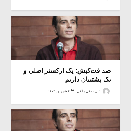
شیش و نیم»
موسیقی فی
برگزار می 
اگر نمی توانی
سکانسی به 
مشهورترین باشی،
موسیقی فیلم 
بدنام ترین باش
صداقت‌کیش: یک ارکستر اصلی و
یک پشتیبان داریم
علی نجفی ملکی
۴ شهریور ۱۴۰۲