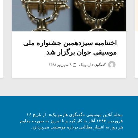
اختتامیه سیزدهمین جشنواره ملی
موسیقی جوان برگزار شد
گفتگوی هارمونیک
۹ شهریور ۱۳۹۸
مجله آنلاین موسیقی «گفتگوی هارمونیک»، از تاریخ ۱۶
فروردین ۱۳۸۳ آغاز به کار کرد و تا امروز به صورت مداوم
هر روز به انتشار مطالبی درباره موسیقی می‌پردازد.