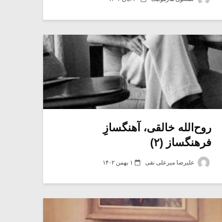
روح‌الله خالقی، آهنگسازِِ
فرهنگساز (۲)
علیرضا میرعلی نقی
۱ بهمن ۱۴۰۲
میکلوش روژا
موریس ژار