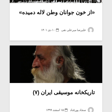
«از خون جوانان وطن لاله دمیده»
علیرضا میرعلی نقی
۱۰ دی ۱۴۰۱
میکلوش روژا
موریس ژار
تاریکخانه موسیقی ایران (۷)
یادداشتی بر موسیقی
دوره آموزش
متن فیلم «متری
موسیقی بر
سجاد پورقناد
۱۵ اسفند ۱۳۹۹