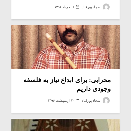
شیش و نیم»
موسیقی فی
برگزار می 
سجاد پورقناد
۱۸ خرداد ۱۳۹۶
اگر نمی توانی
سکانسی به 
مشهورترین باشی،
موسیقی فیلم 
بدنام ترین باش
محرابی: برای ابداع نیاز به فلسفه
وجودی داریم
سجاد پورقناد
۲۰ اردیبهشت ۱۳۹۶