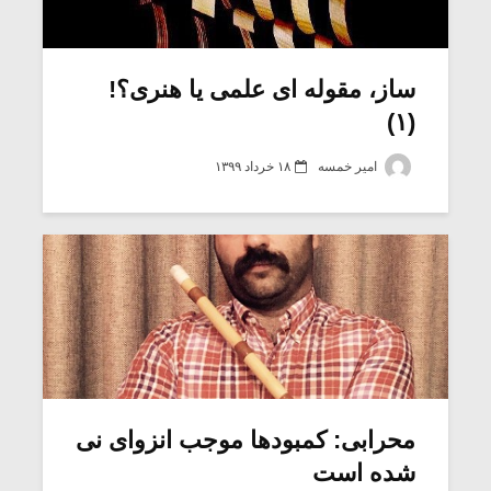
ساز، مقوله ای علمی یا هنری؟!
(۱)
امیر خمسه
۱۸ خرداد ۱۳۹۹
میکلوش روژا
موریس ژار
محرابی: کمبودها موجب انزوای نی
یادداشتی بر موسیقی
دوره آموزش
شده است
متن فیلم «متری
موسیقی بر