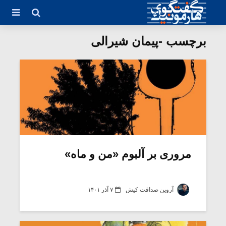
برچسب -پیمان شیرالی
مروری بر آلبوم «من و ماه»
آروین صداقت کیش
۷ آذر ۱۴۰۱