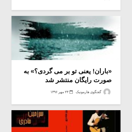
شیش و نیم»
موسیقی فی
برگزار می 
اگر نمی توانی
سکانسی به 
مشهورترین باشی،
موسیقی فیلم 
بدنام ترین باش
«باران! یعنی تو بر می گردی؟» به
صورت رایگان منتشر شد
گفتگوی هارمونیک
۲۳ مهر ۱۳۹۶