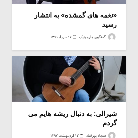
«نغمه های گمشده» به انتشار
رسید
گفتگوی هارمونیک
۱۷ خرداد ۱۳۹۹
میکلوش روژا
موریس ژار
شیرالی: به دنبال ریشه هایم می
گردم
یادداشتی بر موسیقی
دوره آموزش
متن فیلم «متری
موسیقی بر
سجاد پورقناد
۱۳ اردیبهشت ۱۳۹۷