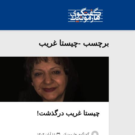
برچسب -چیستا غریب
چیستا غریب درگذشت!
گفتگوی هارمونیک
۱۱ آبان ۱۴۰۴