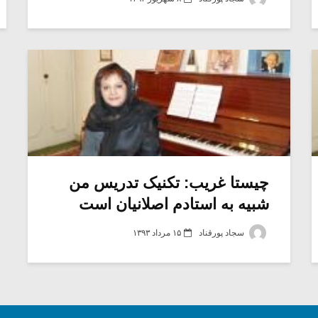
چیستا غریب: تکنیک تدریس من
شبیه به استادم اصلانیان است
سجاد پورقناد
۱۵ مرداد ۱۳۹۳