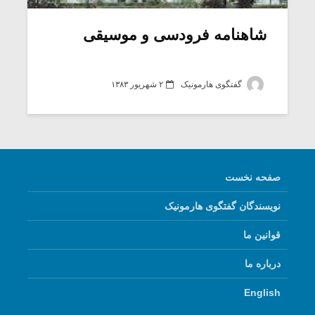
شاهنامه فرودسی و موسیقی
گفتگوی هارمونیک
۲ شهریور ۱۳۸۳
صفحه نخست
نویسندگان گفتگوی هارمونیک
میکلوش روژا
موریس ژار
قوانین ما
درباره ما
یادداشتی بر موسیقی
دوره آموزش
English
متن فیلم «متری
موسیقی بر