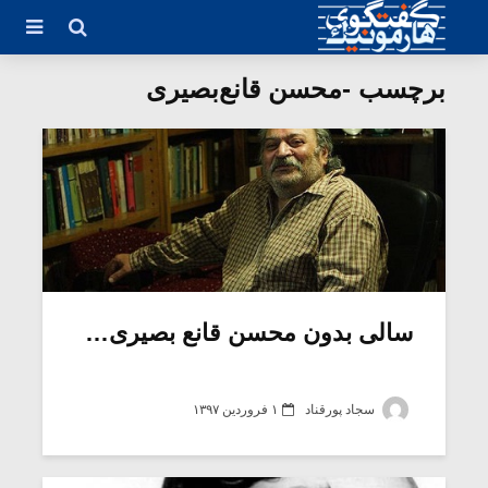
برچسب -محسن قانع‌بصیری
سالی بدون محسن قانع بصیری…
سجاد پورقناد
۱ فروردین ۱۳۹۷