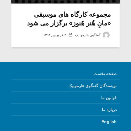
مجموعه کارگاه های موسیقی
«مانِ هُنر هَنوز» برگزار می شود
گفتگوی هارمونیک
۳۱ فروردین ۱۳۹۳
صفحه نخست
نویسندگان گفتگوی هارمونیک
میکلوش روژا
موریس ژار
قوانین ما
درباره ما
یادداشتی بر موسیقی
دوره آموزش
English
متن فیلم «متری
موسیقی بر