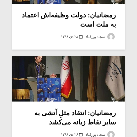
رمضانیان: دولت وظیفه‌اش اعتماد
به ملت است
سجاد پورقناد
۲۸ دی ۱۳۹۸
میکلوش روژا
موریس ژار
رمضانیان: انتقاد مثلِ آتشی به
سایر نقاط زبانه می‌کشد
یادداشتی بر موسیقی
دوره آموزش
متن فیلم «متری
موسیقی بر
سجاد پورقناد
۲۶ دی ۱۳۹۸