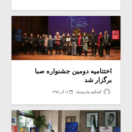
شیش و نیم»
موسیقی فی
برگزار می 
اگر نمی توانی
سکانسی به 
مشهورترین باشی،
موسیقی فیلم 
بدنام ترین باش
اختتامیه دومین جشنواره صبا
برگزار شد
گفتگوی هارمونیک
۱۶ آذر ۱۳۹۸