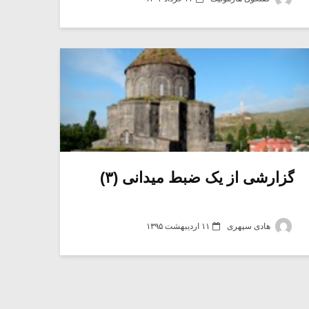
گزارشی از یک ضبط میدانی (۳)
هادی سپهری
۱۱ اردیبهشت ۱۳۹۵
میکلوش روژا
موریس ژار