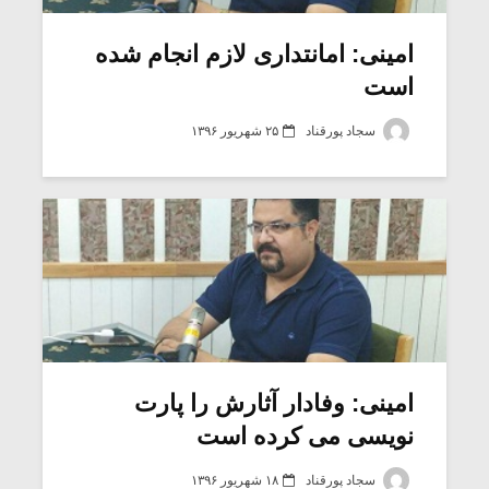
امینی: امانتداری لازم انجام شده
است
سجاد پورقناد
۲۵ شهریور ۱۳۹۶
میکلوش روژا
موریس ژار
امینی: وفادار آثارش را پارت
نویسی می کرده است
یادداشتی بر موسیقی
دوره آموزش
متن فیلم «متری
موسیقی بر
سجاد پورقناد
۱۸ شهریور ۱۳۹۶