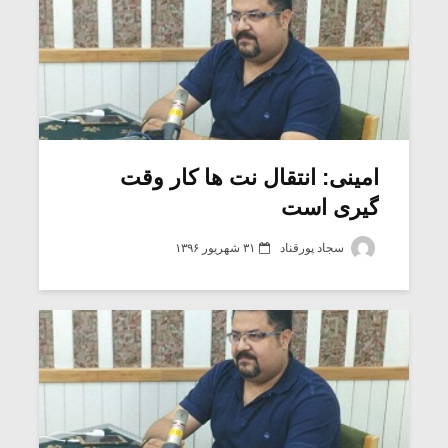
امینی: انتقال نت ها کار وقت
گیری است
سجاد پورقناد
۳۱ شهریور ۱۳۹۶