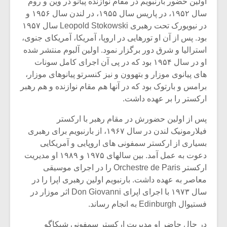
اولین حضور بارنبویم در مقام نوازنده پیانو در وین و روم
سال ۱۹۵۲، در پاریس سال ۱۹۵۵، در لندن سال ۱۹۵۶ و
در نیویورک تحت رهبری Leopold Stokowski سال ۱۹۵۷
بود. پس از آن او تورهایی در اروپا، آمریکا، آمریکای جنوی،
استرالیا و شرق دور برگزار نمود. اولین آلبوم منتشر شده
او در سال ۱۹۵۴ بود که در پی آن اجرای کامل سونات
های پیانوی موزار و بتهوون و نیز کنسرتو پیانوهای موزار،
برامس و بارتوک بود که در آنها هم مقام نوازنده و هم رهبر
ارکستر را بر عهده داشت.
پس از اولین حضورش در مقام رهبر با ارکستر
فیلارمونیک لندن در سال ۱۹۶۷، از بارنبویم برای رهبری
بسیاری از ارکستر سمفونی های اروپایی و آمریکایی
دعوت به عمل آمد. بین سالهای ۱۹۷۵ و ۱۹۸۹ او مدیریت
ارکستر Orchestre de Paris را در اجرای موسیقی
معاصر به عهده داشت. بارنبویم اولین رهبری اپرا را در
سال ۱۹۷۳ با اجرای اپرای Don Giovanni اثر موزار در
فستیوال Edinburgh به انجام رساند.
در حال حاضر او مدیریت ارکستر سمفونی شیکاگو