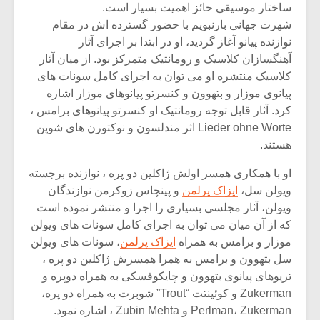
ساختار موسیقی حائز اهمیت بسیار است.
شهرت جهانی بارنبویم با حضور گسترده اش در مقام
نوازنده پیانو آغاز گردید، او در ابتدا بر اجرای آثار
آهنگسازان کلاسیک و رومانتیک متمرکز بود. از میان آثار
کلاسیک منتشره او می توان به اجرای کامل سونات های
پیانوی موزار و بتهوون و کنسرتو پیانوهای موزار اشاره
کرد. آثار قابل توجه رومانتیک او کنسرتو پیانوهای برامس ،
Lieder ohne Worte اثر مندلسون و نوکتورن های شوپن
هستند.
او با همکاری همسر اولش ژاکلین دو پره ‏، نوازنده برجسته
ویولن سل،
ایزاک پرلمن
و پینچاس زوکرمن نوازندگان
ویولن، آثار مجلسی بسیاری را اجرا و منتشر نموده است
که از آن میان می توان به اجرای کامل سونات های ویولن
موزار و برامس به همراه
ایزاک پرلمن
، سونات های ویولن
سل بتهوون و برامس به همرا همسرش ژاکلین دو پره ‏،
تریوهای پیانوی بتهوون و چایکوفسکی به همراه دوپره و
Zukerman و کوئینتت “Trout” شوبرت به همراه دو پره،
Perlman، Zukerman و Zubin Mehta ، اشاره نمود.