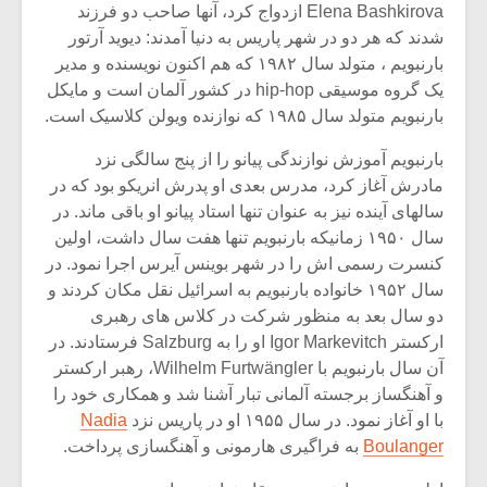
شیش و نیم»
موسیقی فی
Elena Bashkirova ازدواج کرد، آنها صاحب دو فرزند
برگزار می 
شدند که هر دو در شهر پاریس به دنیا آمدند: دیوید آرتور
بارنبویم ، متولد سال ۱۹۸۲ که هم اکنون نویسنده و مدیر
اگر نمی توانی
سکانسی به 
یک گروه موسیقی hip-hop در کشور آلمان است و مایکل
مشهورترین باشی،
موسیقی فیلم 
بدنام ترین باش
بارنبویم متولد سال ۱۹۸۵ که نوازنده ویولن کلاسیک است.
بارنبویم آموزش نوازندگی پیانو را از پنج سالگی نزد
مادرش آغاز کرد، مدرس بعدی او پدرش انریکو بود که در
سالهای آینده نیز به عنوان تنها استاد پیانو او باقی ماند. در
سال ۱۹۵۰ زمانیکه بارنبویم تنها هفت سال داشت، اولین
کنسرت رسمی اش را در شهر بوینس آیرس اجرا نمود. در
سال ۱۹۵۲ خانواده بارنبویم به اسرائیل نقل مکان کردند و
دو سال بعد به منظور شرکت در کلاس های رهبری
ارکستر Igor Markevitch او را به Salzburg فرستادند. در
آن سال بارنبویم با Wilhelm Furtwängler، رهبر ارکستر
و آهنگساز برجسته آلمانی تبار آشنا شد و همکاری خود را
با او آغاز نمود. در سال ۱۹۵۵ او در پاریس نزد
Nadia
Boulanger
به فراگیری هارمونی و آهنگسازی پرداخت.