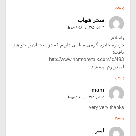
پاسخ
سحر شهاب
۲۳ آذر ۱۳۸۵ در ۹:۵۶ ق٫ظ
باسلام
درباره جایزه گرمی مطلبی داریم که در اینجا آن را خواهید
یافت:
http://www.harmonytalk.com/id/493
امیدوارم بپسندید
پاسخ
mani
۲۵ آذر ۱۳۸۵ در ۹:۱۱ ق٫ظ
very very thanks
پاسخ
امیر