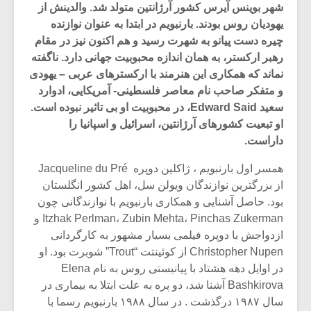
شهر بوینس آیرس کشور آرژانتین متولد شد. والدینش از
یهودیان روس بودند. بارنبویم در ابتدا به عنوان نوازنده
چیره دست پیانو به شهرت رسید و هم اکنون نیز در مقام
رهبر ارکستر، به همان اندازه محبوبیت جهانی دارد. ناگفته
نماند که همکاری این هنرمند با ارکسترهای عربی – یهودی
و متفکر صاحب نام معاصر فلسطینی- آمریکایی، ادوارد
سعید Edward Said، در محبوبیت او بی تاثیر نبوده است.
او تبعیت کشورهای آرژانتین، اسرائیل و اسپانیا را
داراست.
همسر اول بارنبویم ، ژاکلین دوپره ‏ Jacqueline du Pré
از بزرگترین نوازندگان ویولن سل، اهل کشور انگلستان
بود. حاصل آشنایی و همکاری بارنبویم با نوازندگانی چون
میکلوش روژا
موریس ژار
Itzhak Perlman، Zubin Mehta، Pinchas Zukerman و
ازدواجش با دوپره فیلمی بسیار مشهور به کارگردانی
Christopher Nupen از کوئینتت “Trout” شوبرت بود. او
در اوایل دهه هشتاد با پیانیستی روس به نام Elena
Bashkirova آشنا شد، دو پره به علت ابتلا به بیماری در
یادداشتی بر موسیقی
دوره آموزش
متن فیلم «متری
موسیقی بر
سال ۱۹۸۷ درگذشت . در سال ۱۹۸۸ بارنبویم رسما با