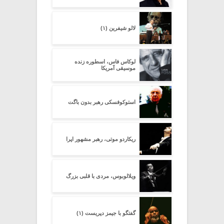
لالو شیفرین (۱)
لوکاس فاس، اسطوره زنده
موسیقی آمریکا
استوکوفسکی رهبر بدون باگت
ریکاردو موتی، رهبر مشهور اپرا
ویلالوبوس، مردی با قلبی بزرگ
گفتگو با جیمز دپریست (۱)