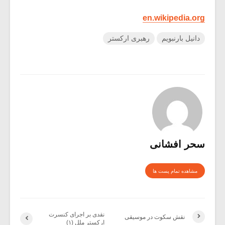
en.wikipedia.org
دانیل بارنبویم
رهبری ارکستر
سحر افشانی
مشاهده تمام پست ها
نقدی بر اجرای کنسرت
نقش سکوت در موسیقی
ارکستر ملل (۱)