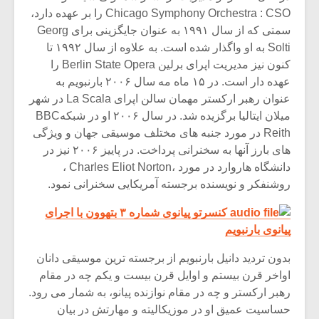
Chicago Symphony Orchestra : CSO را بر عهده دارد،
سمتی که از سال ۱۹۹۱ به عنوان جایگزینی برای Georg
Solti به او واگذار شده است. به علاوه از سال ۱۹۹۲ تا
کنون نیز مدیریت اپرای برلین Berlin State Opera را
عهده دار است. در ۱۵ ماه مه سال ۲۰۰۶ بارنبویم به
عنوان رهبر ارکستر مهمان سالن اپرای La Scala در شهر
میلان ایتالیا برگزیده شد. در سال ۲۰۰۶ او در شبکهBBC
Reith در مورد جنبه های مختلف موسیقی جهان و ویژگی
های بارز آنها به سخنرانی پرداخت. در پاییز ۲۰۰۶ نیز در
دانشگاه هاروارد در مورد ،Charles Eliot Norton ،
روشنفکر و نویسنده برجسته آمریکایی سخنرانی نمود.
کنسرتو پیانوی شماره ۳ بتهوون با اجرای
پیانوی بارنبویم
بدون تردید دانیل بارنبویم از برجسته ترین موسیقی دانان
اواخر قرن بیستم و اوایل قرن بیست و یکم چه در مقام
رهبر ارکستر و چه در مقام نوازنده پیانو، به شمار می رود.
حساسیت عمیق او در موزیکالیته و مهارتش در بیان