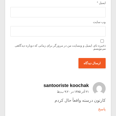
ایمیل
*
وب‌ سایت
ذخیره نام، ایمیل و وبسایت من در مرورگر برای زمانی که دوباره دیدگاهی
می‌نویسم.
santooriste koochak
۲۱ آذر ۱۳۸۵ در ۹:۲۰ ب٫ظ
کارتون درسته واقعآ حال کردم
پاسخ