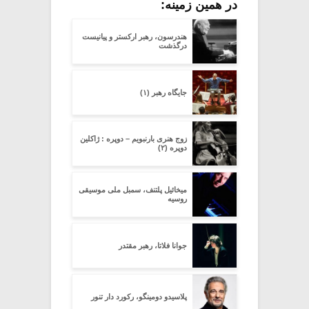
در همین زمینه:
هندرسون، رهبر ارکستر و پیانیست
درگذشت
جایگاه رهبر (۱)
زوج هنری بارنبویم – دوپره : ژاکلین
دوپره (۲)
میخائیل پلتنف، سمبل ملی موسیقی
روسیه
جوانا فلاتا، رهبر مقتدر
پلاسیدو دومینگو، رکورد دار تنور