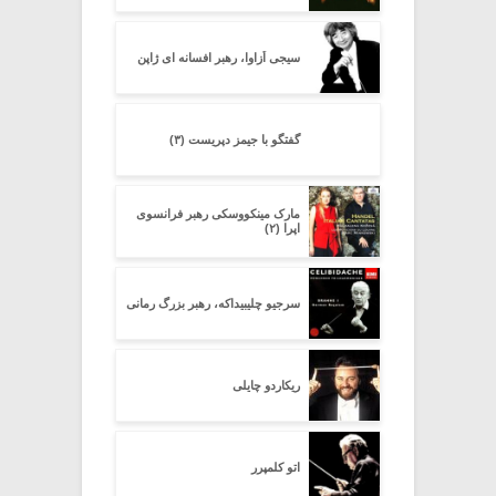
سیجی اُزاوا، رهبر افسانه ای ژاپن
گفتگو با جیمز دپریست (۳)
مارک مینکووسکی رهبر فرانسوی
اپرا (۲)
سرجیو چلیبیداکه، رهبر بزرگ رمانی
ریکاردو چایلی
اتو کلمپرر