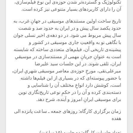
تکنولوژیک و گسترده‌تر شدن حوزه‌ی این نوع فیلم‌سازی،
آن را دارای کاربردهای بسیار متنوعی نیز کرده است.
تاریخ ساخت اولین مستندهای موسیقی در جهانِ غرب، به
حدود یکصد سال پیش و در ایران به حدود صد و شصت
سال پیش مربوط می شود. در دو دهه‌ی اخیر نسلی جوان
با نگاهی نو به واقعیتِ جاری موسیقی در کشور و
پیشینه‌ی تاریخی آن، فیلم‌های متعددی ساخته که شایسته
است به عنوانِ جریانِ مهمی از مستند‌سازی در موسیقیِ
ایران، تلقی شوند. در این جلسات سید علیرضا
میر‌علی‌نقی، مورخِ حوزه‌ی معاصر موسیقی شهریِ ایران،
با حضور پیوسته‌ای که در بسیاری از این فیلم‌ها داشته
است، کوشش دارد انواعِ مختلف آن را شناسایی و
دسته‌بندی کرده و آن را در حکمِ نوعی تاریخ‌نگاری نوین
برای موسیقی ایرانِ امروز و آینده، شرح دهد.
زمان برگزاری کارگاه: روزهای جمعه ـ ساعت پانزده الی
هفده
تعداد جلسات کارگاه: ده جلسه (۱۵ ساعت)