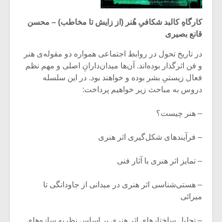
کارگاهِ کالبد شکافیِ هُنر (از زایش تا مخاطب) – محسن
قانع بصیری
در تاریخ تحول در روابط اجتماعی همواره دو مقوله‌ی هنر
و فن اثرگذار بوده‌اند. آن‌ها میدان‌دارانِ اصلی و مهم نظم
فعال زیستیِ بشر بوده و خواهند بود. در این سلسله
دروس به مباحث زیر خواهیم پرداخت:
– هنر چیست؟
– فرآیند‌های شکل‌گیری اثر هنری
میکلوش روژا
موریس ژار
– تمایز اثر هنری با آثار فنی
– هستی‌شناسی اثر هنری در میدانی از جاودانگی تا
میرائی
یادداشتی بر موسیقی
دوره آموزش
متن فیلم «متری
موسیقی بر
– تحلیل ساختارهای اثر هنری بر اساس نظریه سازه‌های