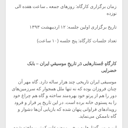
زمان برگزاری کارگاه: روزهای جمعه ـ ساعت هفده الی
نوزده
تاریخ برگزاری اولین جلسه: ۱۲ اردیبهشت ۱۳۹۳
تعداد جلسات کارگاه: پنج جلسه (۱۰ ساعت)
کارگاهِ جُستارهایی دَر تاریخِ موسیقیِ ایران – بابک
خضرایی
موسیقی ایران تاریخی چند هزار ساله دارد. گاه مهر آن
چنان فروزان بوده که نه تنها ملل همجوار که سرزمین‌های
دور را هم از پرتو خود بهره‌مند ساخته و گاه هم چراغ خود
را به پستوی خانه برده است. در این تاریخ پر فراز و فرود
رویدادهای فراوانی پنهان شده که بازیابی آن‌ها دشوار و
گاه ناممکن می‌نماید.
این درس گفتارها به برخی موضوعات کم‌تر پرداخته شده