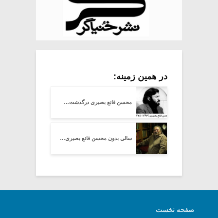
در همین زمینه:
محسن قانع بصیری درگذشت…
سالی بدون محسن قانع بصیری…
صفحه نخست