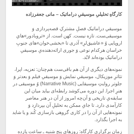
کارگاه‌ِ تحلیلیِ موسیقیِ دراماتیک – مانی جعفرزاده
موسیقیِ دراماتیک فصلِ مشترکِ قصه‌پردازی وَ
موسیقی‌ست. تازه نیست. کهن است. از «تروبادور»هایِ
اروپایی وُ «عاشیق‌لرِ» آذری تا «بخشی‌خوان»‌های جنوبِ
خراسان هرکدام نوعی وَ جوری ارائه‌دهنده‌یِ موسیقیِ
دراماتیک بوده‌اند لابُد.
نمونه‌های دیگری از آن هم باقی‌ست هم‌چنان: تعزیه، اپرا،
تئاترِ موزیکال، موسیقیِ نمایش وَ موسیقیِ فیلم وَ بعدتر وَ
جلوتر روایتِ موسیقایی (Narrative Music) وُ موسیقی در
هنرِ اجرا. این دوره می‌کوشد رابطه‌ای بیاید میان این
سابقه‌یِ تاریخی وَ آن‌چه امروز از آن در هنر معاصر
کارآمدی دارد. تا جایِ ممکن به تحلیلِ آن بپردازد وَ
نمونه‌هایی از آن را در کاری گروهی بازسازی کُند و یا شاید
به اجرا بگذارد.
زمان برگزاری کارگاه: روزهای پنج‌ شنبه ـ ساعت یازده